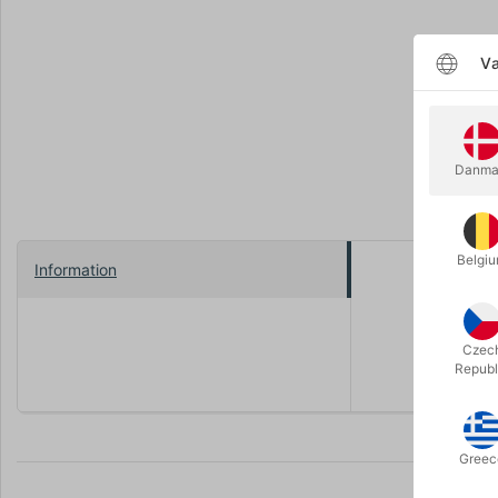
Væ
Danma
Belgi
Information
Her i en p
Bemærk: Dis
flyve, skal
Czec
Republ
Greec