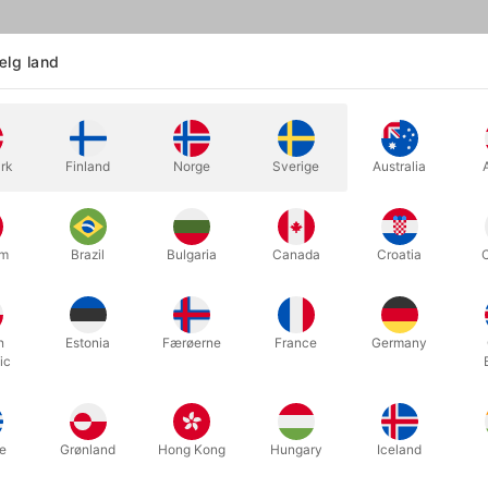
lg land
rk
Finland
Norge
Sverige
Australia
um
Brazil
Bulgaria
Canada
Croatia
ose med 50 hjerteballoner i bedste kvalitet fra Semperex. Ballonerne 
se små hjerteballoner er ikke velegnet til at fylde med helium, hvor d
 du i stedet købe de
større hjerteballoner
.
h
Estonia
Færøerne
France
Germany
ic
Relaterede produkter
e
Grønland
Hong Kong
Hungary
Iceland