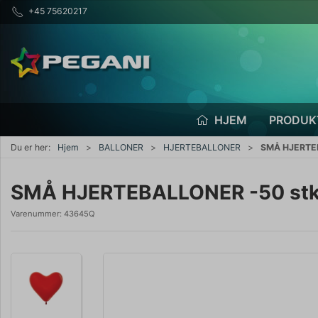
+45 75620217
HJEM
PRODUK
Du er her:
Hjem
BALLONER
HJERTEBALLONER
SMÅ HJERTEB
SMÅ HJERTEBALLONER -50 stk
Varenummer:
43645Q