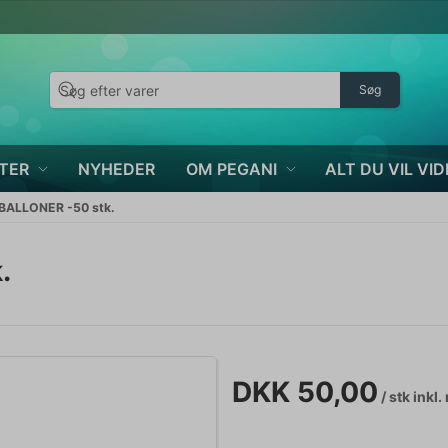
Søg
TER
NYHEDER
OM PEGANI
ALT DU VIL VID
ALLONER -50 stk.
.
DKK 50,00
/ stk
inkl