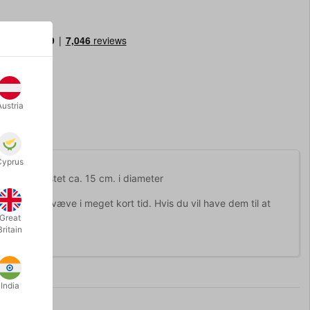
Austria
Cyprus
måler oppustet ca. 15 cm. i diameter
e kun vil svæve i meget kort tid. Hvis du vil have dem til at
Great
Britain
India