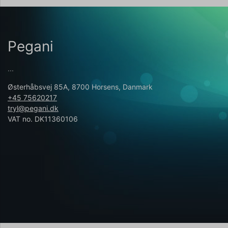
Pegani
...
Østerhåbsvej 85A, 8700 Horsens, Danmark
+45 75620217
tryl@pegani.dk
VAT no. DK11360106