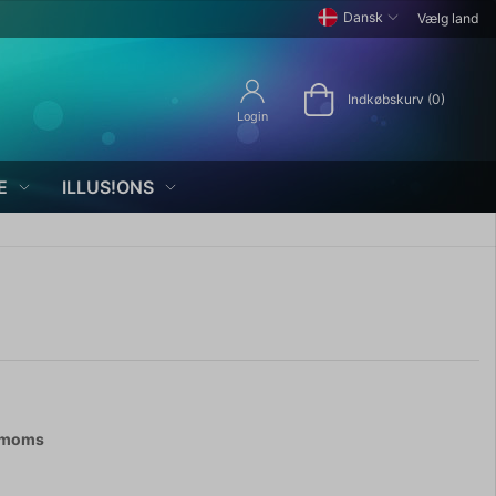
Dansk
Vælg land
Indkøbskurv (0)
Login
E
ILLUS!ONS
. moms