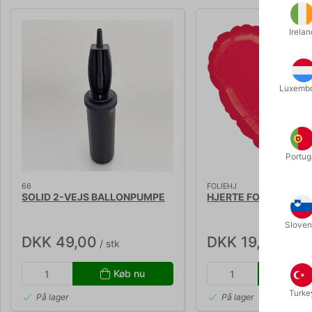
Irelan
Luxemb
Portug
66
FOLIEHJ
SOLID 2-VEJS BALLONPUMPE
HJERTE FOLIE BALLON 
Sloven
DKK 49,00
DKK 19,00
/ stk
/ stk
Køb nu
Kø
Turke
På lager
På lager