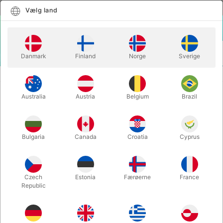
Dansk
Vælg land
Vælg land
LOGIN
KURV
Danmark
Finland
Norge
Sverige
MENU
ILLUSIONER
BAR TABLE LEVITATION - with flightcases
Australia
Austria
Belgium
Brazil
BAR TABLE LEVITATION - with
flightcases
Varenummer:
3056
Bulgaria
Canada
Croatia
Cyprus
SECOND-HAND
Czech
Estonia
Færøerne
France
Republic