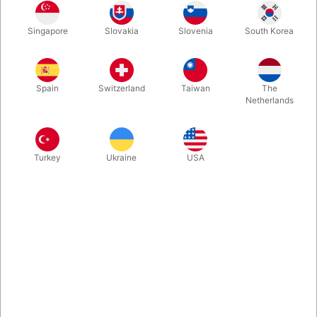
Singapore
Slovakia
Slovenia
South Korea
Det her er den mest praktiske og imponerende svæveillusion vi
har set. Den er let at stille op. Fuldstændig lydløs. Kan vises
med publikum hele vejen rundt. Og udføres med en tilskuer!
Spain
Switzerland
Taiwan
The
Brugt udgave, der har været med på turné. Meget velholdt og
Netherlands
alt fungerer til UG.
Mere information
Turkey
Ukraine
USA