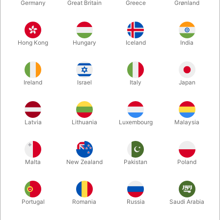
Germany
Great Britain
Greece
Grønland
Hong Kong
Hungary
Iceland
India
Ireland
Israel
Italy
Japan
Latvia
Lithuania
Luxembourg
Malaysia
Forstør
DKK 44.000,00
/ stk
inkl. moms
Malta
New Zealand
Pakistan
Poland
Køb nu
Gem
Portugal
Romania
Russia
Saudi Arabia
På lager