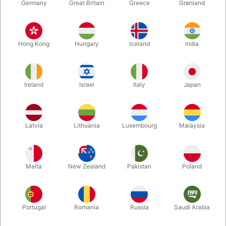
Germany
Great Britain
Greece
Grønland
Hong Kong
Hungary
Iceland
India
Ireland
Israel
Italy
Japan
Latvia
Lithuania
Luxembourg
Malaysia
Forstør
DKK 14.500,00
/ stk
inkl. moms
Malta
New Zealand
Pakistan
Poland
Udsolgt lige nu
Portugal
Romania
Russia
Saudi Arabia