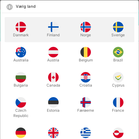
Dansk
Vælg land
Vælg land
LOGIN
KURV
Danmark
Finland
Norge
Sverige
MENU
ILLUSIONER
TRINITY FLOATING TABLE - Dirk Losander
Australia
Austria
Belgium
Brazil
TRINITY FLOATING TABLE - Dirk
Losander
Varenummer:
2442TRINITY
Bulgaria
Canada
Croatia
Cyprus
UDSOLGT LIGE NU
Czech
Estonia
Færøerne
France
Republic