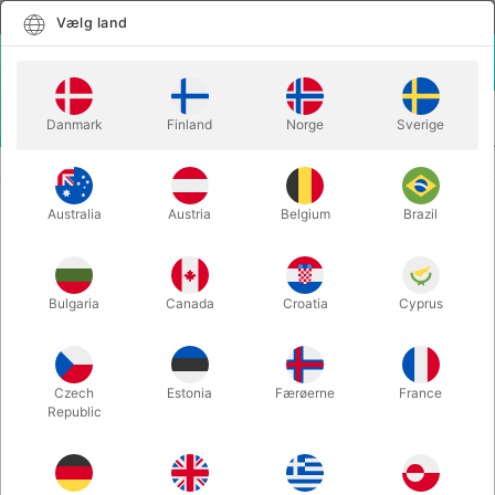
Dansk
Vælg land
Vælg land
LOGIN
KURV
Danmark
Finland
Norge
Sverige
MENU
iLLUS!ONS
Trylleriets sociale potentiale
Australia
Austria
Belgium
Brazil
It’s a kind of magic:
Bulgaria
Canada
Croatia
Cyprus
Czech
Estonia
Færøerne
France
Republic