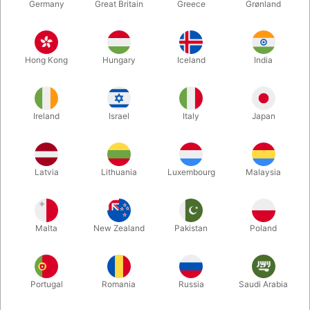
Germany
Great Britain
Greece
Grønland
Hong Kong
Hungary
Iceland
India
Trylleri har et overset socialt 
Ireland
Israel
Italy
Japan
potentiale
Latvia
Lithuania
Luxembourg
Malaysia
Af Lone Wessel, direktør,
Horsens Ny Teater
og
Steen Pegani, arrangør,
iLLUS!ONS
Malta
New Zealand
Pakistan
Poland
Debatindlægget har været bragt i let forkortet udgave i
Kulturmonitor
Portugal
Romania
Russia
Saudi Arabia
hvor der også gives 5 konkrete eksempler på, hvordan
det sociale potentiale kan indfries.