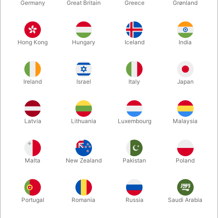
Germany
Great Britain
Greece
Grønland
Hong Kong
Hungary
Iceland
India
Ireland
Israel
Italy
Japan
Latvia
Lithuania
Luxembourg
Malaysia
Forstør
DKK 440,00
/ stk
inkl. moms
Malta
New Zealand
Pakistan
Poland
Køb nu
Gem
Portugal
Romania
Russia
Saudi Arabia
På lager