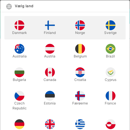
Dansk
Vælg land
Vælg land
LOGIN
KURV
Danmark
Finland
Norge
Sverige
MENU
INSTA MAGIC
LEVITAS 2.0 - Jack Nobile & Piero Puddu
Australia
Austria
Belgium
Brazil
LEVITAS 2.0 - Jack Nobile & Piero
Puddu
Varenummer:
6754
Bulgaria
Canada
Croatia
Cyprus
Czech
Estonia
Færøerne
France
Republic