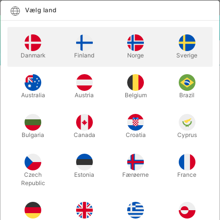
Dansk
Vælg land
Vælg land
LOGIN
KURV
Danmark
Finland
Norge
Sverige
MENU
JONGLERINGSBOLDE
ACRYLBOLDE
Australia
Austria
Belgium
Brazil
ACRYLBOLDE
Varenummer:
JO420
Bulgaria
Canada
Croatia
Cyprus
Czech
Estonia
Færøerne
France
Republic