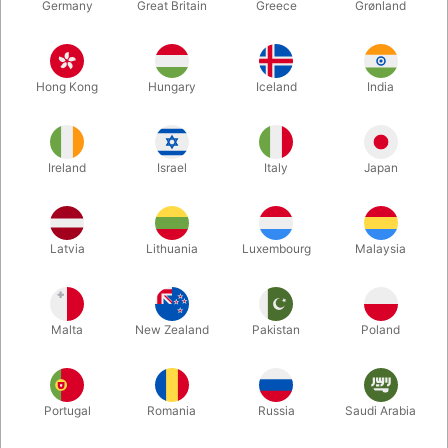
Germany
Great Britain
Greece
Grønland
Hong Kong
Hungary
Iceland
India
Ireland
Israel
Italy
Japan
Forstør
Latvia
Lithuania
Luxembourg
Malaysia
DKK 135,00
/ stk
inkl. moms
Malta
New Zealand
Pakistan
Poland
Størrelse:
64 MM
Portugal
Romania
Russia
Saudi Arabia