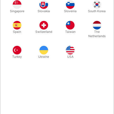
40 mm.
64 mm
64 mm
64 mm
Singapore
Slovakia
Slovenia
South Korea
Spain
Switzerland
Taiwan
The
65 mm
70 mm
70 mm
70 mm
Netherlands
Turkey
Ukraine
USA
70 mm
76 mm
76 mm
100 mm
Køb nu
Gem
På lager
Flot, gennemsigtig jongleringsbold til f.eks. contact juggling -
eller som krystalkugle til spåkonen - eller til at trylle sæbebobler
massive...