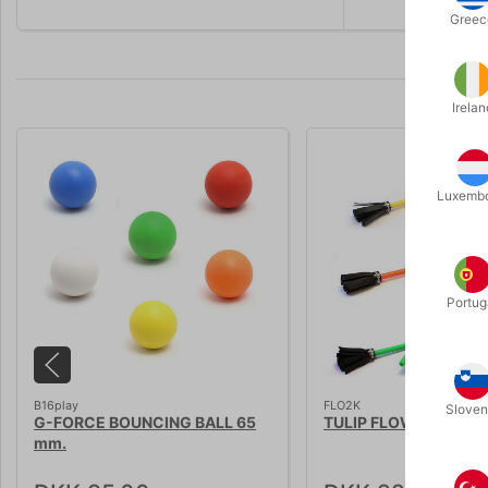
Greec
Irelan
Luxemb
Portug
B16play
FLO2K
Sloven
G-FORCE BOUNCING BALL 65
TULIP FLOWER STICK
mm.