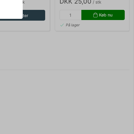
65,00
DKK 25,00
/ stk
/ stk
Køb nu
Vis varianter
På lager