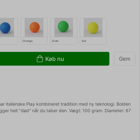
Orange
Grøn
Gul
Køb nu
Gem
r italienske Play kombineret tradition med ny teknologi. Bolden
ligger helt "død" når du taber den. Vægt: 100 gram. Diameter: 67