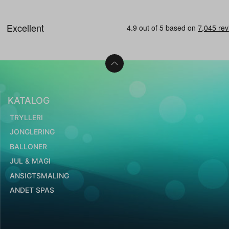
KATALOG
TRYLLERI
JONGLERING
BALLONER
JUL & MAGI
ANSIGTSMALING
ANDET SPAS