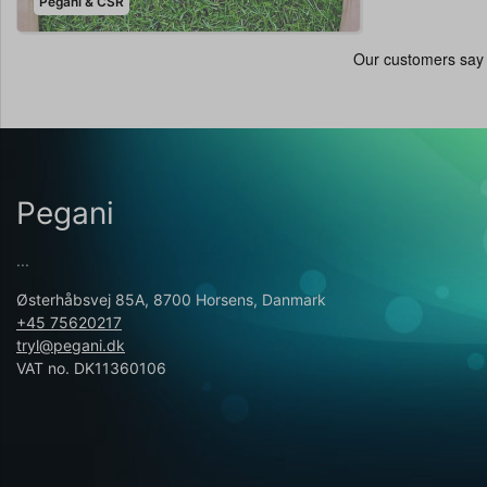
Pegani & CSR
Pegani
...
Østerhåbsvej 85A, 8700 Horsens, Danmark
+45 75620217
tryl@pegani.dk
VAT no. DK11360106