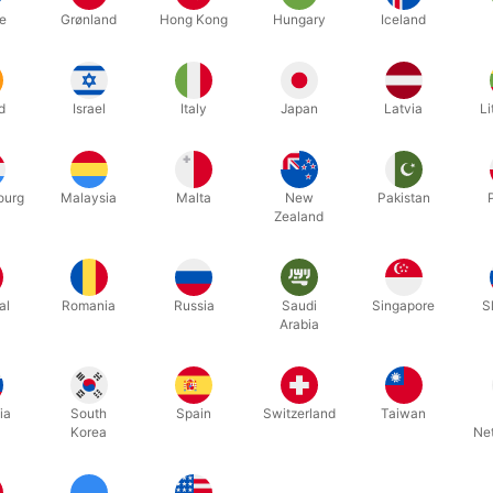
e
Grønland
Hong Kong
Hungary
Iceland
Relaterede produkter
d
Israel
Italy
Japan
Latvia
Li
ourg
Malaysia
Malta
New
Pakistan
Zealand
al
Romania
Russia
Saudi
Singapore
S
Arabia
718play
PX3ST
ia
South
Spain
Switzerland
Taiwan
 KIT
PLAY ROLA BOLA
PX3 SIRI
Korea
Ne