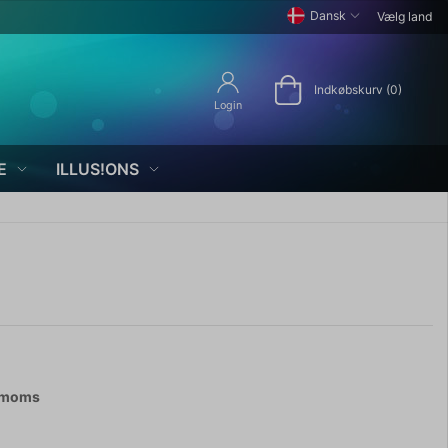
Dansk
Vælg land
Indkøbskurv (0)
Login
E
ILLUS!ONS
. moms