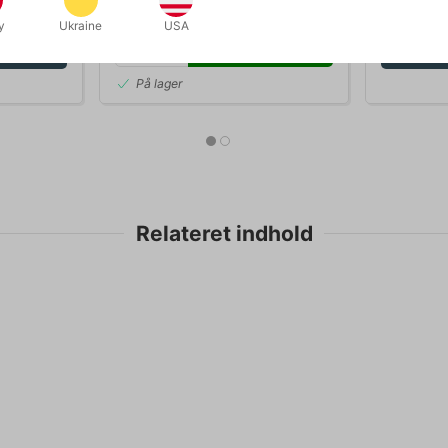
DKK 750,00
DKK 1
k
/ stk
y
Ukraine
USA
Køb nu
er
På lager
Relateret indhold