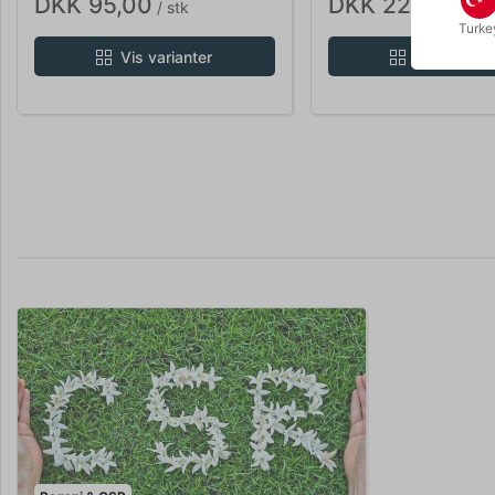
DKK 95,00
DKK 220,00
/ stk
/ st
Turke
Vis varianter
Vis variant