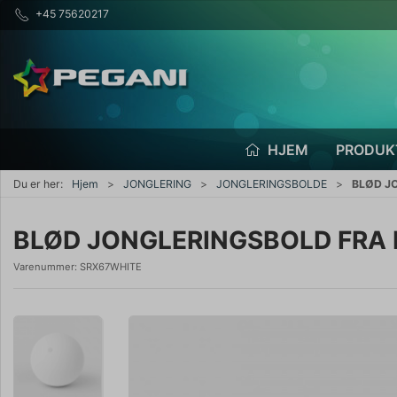
+45 75620217
HJEM
PRODUK
Du er her:
Hjem
JONGLERING
JONGLERINGSBOLDE
BLØD J
BLØD JONGLERINGSBOLD FRA 
Varenummer:
SRX67WHITE