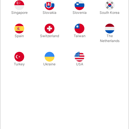
Singapore
Slovakia
Slovenia
South Korea
Pro knows tape er en dobbeltsidet klæbende film med stor
holdekraft. Den er vandafvisende, og ideel til følsom hud .Der er
25 strimler pr pakke.
Spain
Switzerland
Taiwan
The
Netherlands
Mere information
Turkey
Ukraine
USA
Information