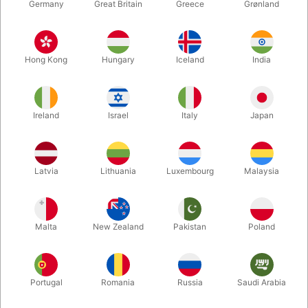
Germany
Great Britain
Greece
Grønland
Hong Kong
Hungary
Iceland
India
Ireland
Israel
Italy
Japan
Latvia
Lithuania
Luxembourg
Malaysia
Forstør
DKK 95,00
/ stk
inkl. moms
Malta
New Zealand
Pakistan
Poland
Køb nu
Gem
Portugal
Romania
Russia
Saudi Arabia
På lager