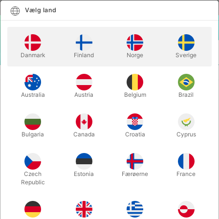
Dansk
Vælg land
Vælg land
LOGIN
KURV
Danmark
Finland
Norge
Sverige
MENU
JULEMANDSSKÆG
PRO KNOWS STICKY STUFF TAPE 25 stk.
Australia
Austria
Belgium
Brazil
PRO KNOWS STICKY STUFF TAPE
25 stk.
Varenummer:
PROKNOWSSTICKY
Bulgaria
Canada
Croatia
Cyprus
Czech
Estonia
Færøerne
France
Republic