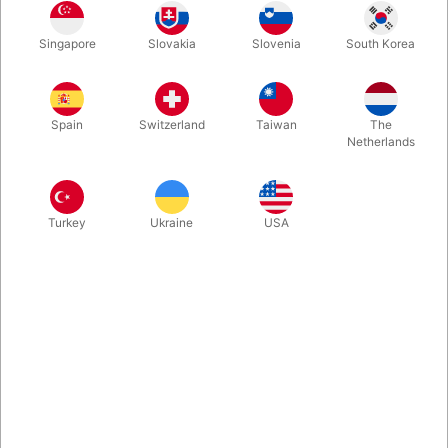
Brun hårfarve på spray fra Kryolan. Til let at farve skæg, hår
Singapore
Slovakia
Slovenia
South Korea
eller paryk. 150 ml.
Mere information
Spain
Switzerland
Taiwan
The
Netherlands
Turkey
Ukraine
USA
Information
Color Spray er en effektivt dækkende spray, til hår-
effekter og parykker.