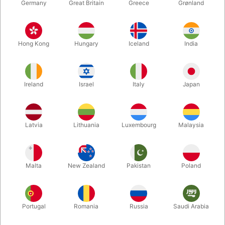
Germany
Great Britain
Greece
Grønland
Hong Kong
Hungary
Iceland
India
Ireland
Israel
Italy
Japan
Forstør
Latvia
Lithuania
Luxembourg
Malaysia
DKK 97,00
/ stk
inkl. moms
Malta
New Zealand
Pakistan
Poland
Køb nu
Gem
Portugal
Romania
Russia
Saudi Arabia
På lager