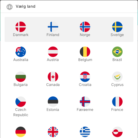
Dansk
Vælg land
Vælg land
LOGIN
KURV
Danmark
Finland
Norge
Sverige
MENU
JULEMANDSUDSTYR
HÅRSPRAY - BRUN
Australia
Austria
Belgium
Brazil
HÅRSPRAY - BRUN
Varenummer:
D-41
Bulgaria
Canada
Croatia
Cyprus
KUN TIL DANMARK
Czech
Estonia
Færøerne
France
Republic