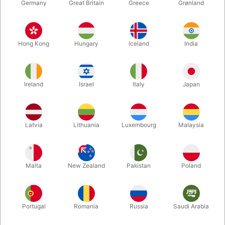
Germany
Great Britain
Greece
Grønland
Hong Kong
Hungary
Iceland
India
Ireland
Israel
Italy
Japan
Forstør
Latvia
Lithuania
Luxembourg
Malaysia
DKK 495,00
/ stk
inkl. moms
Malta
New Zealand
Pakistan
Poland
Køb nu
Gem
Portugal
Romania
Russia
Saudi Arabia
På lager