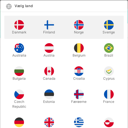
Dansk
Vælg land
Vælg land
LOGIN
KURV
Danmark
Finland
Norge
Sverige
MENU
JULEMANDSUDSTYR
KÆMPE JULEKLOKKE 20 cm.
Australia
Austria
Belgium
Brazil
KÆMPE JULEKLOKKE 20 cm.
Varenummer:
1148
Bulgaria
Canada
Croatia
Cyprus
Czech
Estonia
Færøerne
France
Republic