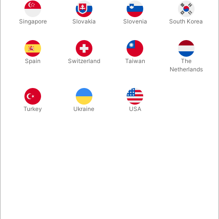
Til julemanden der ønsker at gå hele vejen... Enormt flot og
Singapore
Slovakia
Slovenia
South Korea
kæmpestort messingklokke med en dejlig høj og dyb ringen.
Selve klokken har en diameter på 12 cm. og er med solidt
træskaft.
Spain
Switzerland
Taiwan
The
Netherlands
Mere information
Turkey
Ukraine
USA
Information