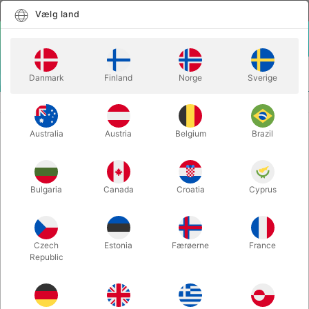
Dansk
Vælg land
Vælg land
LOGIN
KURV
Danmark
Finland
Norge
Sverige
MENU
JULETRYLLERI
FORSVINDENDE LYS
Australia
Austria
Belgium
Brazil
FORSVINDENDE LYS
Varenummer:
456B
Bulgaria
Canada
Croatia
Cyprus
Czech
Estonia
Færøerne
France
Republic