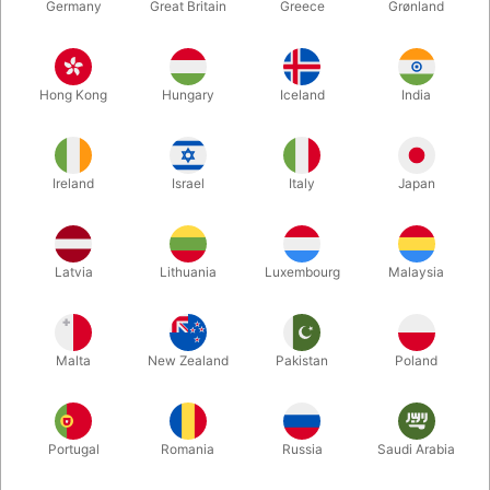
Germany
Great Britain
Greece
Grønland
Hong Kong
Hungary
Iceland
India
Ireland
Israel
Italy
Japan
Forstør
Latvia
Lithuania
Luxembourg
Malaysia
DKK 195,00
/ stk
inkl. moms
Malta
New Zealand
Pakistan
Poland
farve:
HVID
Portugal
Romania
Russia
Saudi Arabia