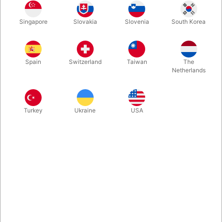
1
85,00
DKK
Singapore
Slovakia
Slovenia
South Korea
3
68,00
20%
DKK
Køb nu
Gem
Spain
Switzerland
Taiwan
The
Netherlands
På lager
Turkey
Ukraine
USA
Små pakker med sammenpressede lette hvide papirstykker,
der daler langsomt til gulvet. Bl.a. til effekten "Snowstorm in
China". God kvalitet. 12 stk. pakninger med sammenpresset
hvid konfetti.
Mere information