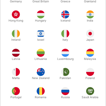
Germany
Great Britain
Greece
Grønland
Hong Kong
Hungary
Iceland
India
Ireland
Israel
Italy
Japan
Forstør
Latvia
Lithuania
Luxembourg
Malaysia
DKK 85,00
/ stk
inkl. moms
Malta
New Zealand
Pakistan
Poland
Køb flere, spar mere
Portugal
Romania
Russia
Saudi Arabia
ANTAL
PRIS / STK
SPAR