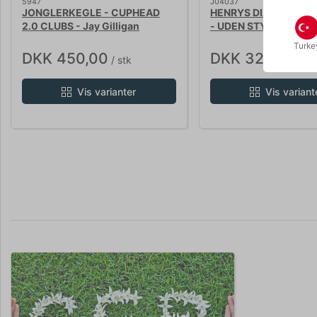
5947
J04037
JONGLERKEGLE - CUPHEAD
HENRYS DIABOLO BE
2.0 CLUBS - Jay Gilligan
- UDEN STYRESTÆNG
Turke
DKK 450,00
DKK 329,00
/ stk
/ st
Vis varianter
Vis variant