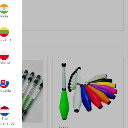
India
thuania
Poland
lovakia
The
therlands