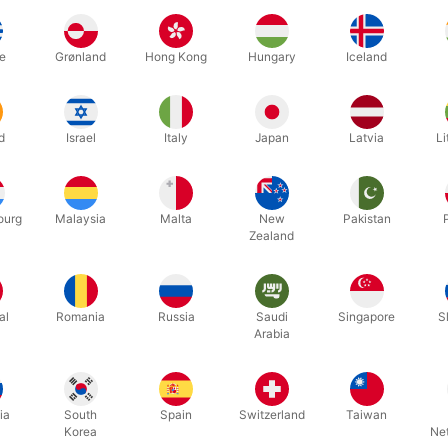
åndtag, sorte knopper og toppe.
. stk.
e
Grønland
Hong Kong
Hungary
Iceland
d
Israel
Italy
Japan
Latvia
Li
Relaterede produkter
ourg
Malaysia
Malta
New
Pakistan
Zealand
al
Romania
Russia
Saudi
Singapore
S
Arabia
ia
South
Spain
Switzerland
Taiwan
Korea
Ne