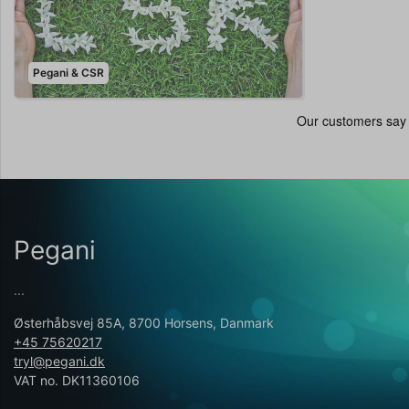
Pegani & CSR
Pegani
...
Østerhåbsvej 85A, 8700 Horsens, Danmark
+45 75620217
tryl@pegani.dk
VAT no. DK11360106