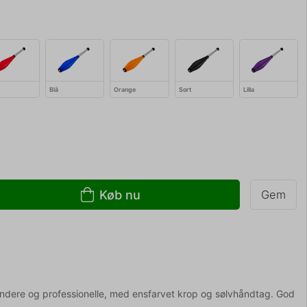
Blå
Orange
Sort
Lilla
Køb nu
Gem
yndere og professionelle, med ensfarvet krop og sølvhåndtag. God