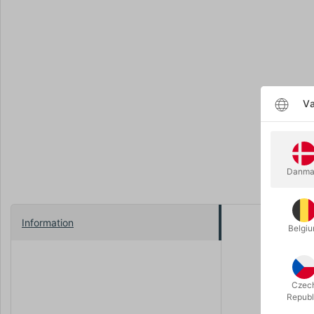
Væ
Danma
Information
Belgi
Classic Tr
spinning-k
Længde: 5
Czec
Republ
Farver: hvid