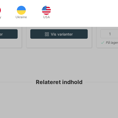
A00020
penspinning
ACH FREE
YOYO LIZARD - Henrys
BRAVO PE
ER
y
Ukraine
USA
DKK 119,00
DKK 9
k
/ stk
er
Vis varianter
På lage
Relateret indhold