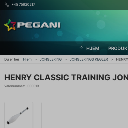
+45 75620217
HJEM
PRODUK
Du er her:
Hjem
JONGLERING
JONGLERINGS KEGLER
HENRY
HENRY CLASSIC TRAINING JO
Varenummer:
J00001B