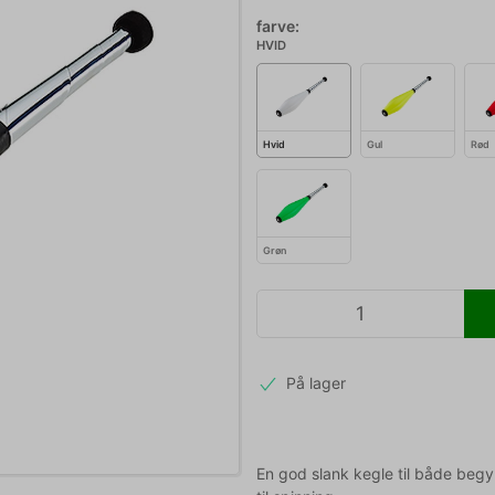
farve:
HVID
Hvid
Gul
Rød
Grøn
På lager
En god slank kegle til både beg