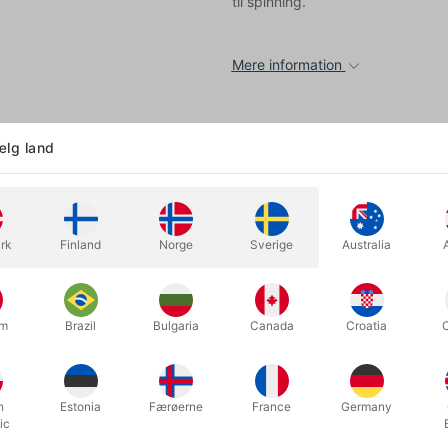
til spinning.
Mere information
lg land
rk
Finland
Norge
Sverige
Australia
um
Brazil
Bulgaria
Canada
Croatia
aining kegler er gode til både begyndere og professionelle. Med en
egle. En slank kegle med blød gummi knopper og top.
2 cm.
h
Estonia
Færøerne
France
Germany
ic
, rød, gul, grøn, lilla, blå, sort, orange.