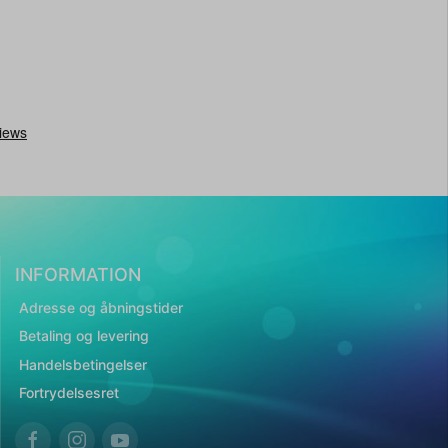
INFORMATION
Adresse og åbningstider
Betaling og levering
Handelsbetingelser
Fortrydelsesret