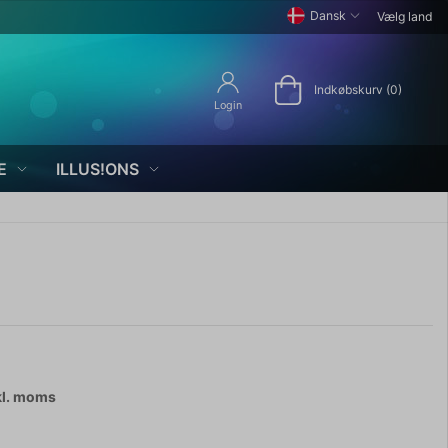
Dansk
Vælg land
Indkøbskurv (0)
Login
E
ILLUS!ONS
kl. moms