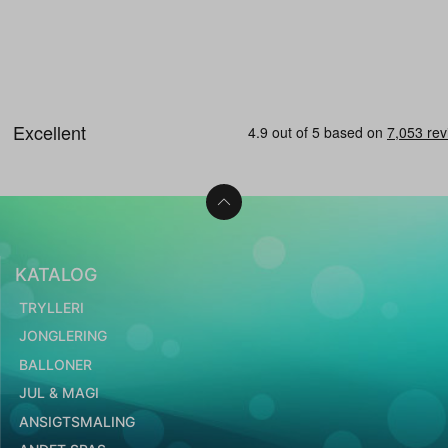
KATALOG
TRYLLERI
JONGLERING
BALLONER
JUL & MAGI
ANSIGTSMALING