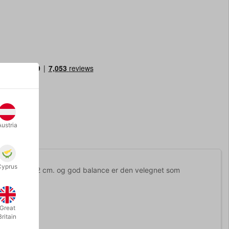
Austria
Cyprus
 længde på 52 cm. og god balance er den velegnet som
Great
Britain