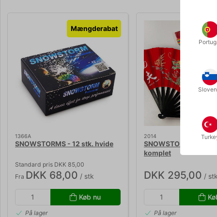
Mængderabat
Portug
Sloven
1366A
2014
Turke
SNOWSTORMS - 12 stk. hvide
SNOWSTORM IN CHIN
komplet
Standard pris DKK 85,00
DKK 68,00
DKK 295,00
/ stk
/ st
Fra
Køb nu
Kø
På lager
På lager