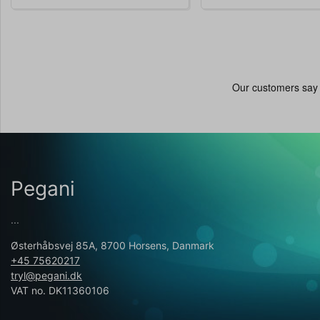
Pegani
...
Østerhåbsvej 85A, 8700 Horsens, Danmark
+45 75620217
tryl@pegani.dk
VAT no. DK11360106