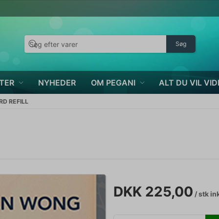
Søg
TER
NYHEDER
OM PEGANI
ALT DU VIL VID
RD REFILL
DKK 225,00
/ stk
in