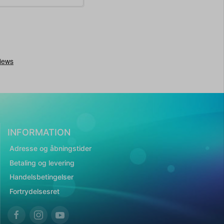
INFORMATION
Adresse og åbningstider
Betaling og levering
Handelsbetingelser
Fortrydelsesret