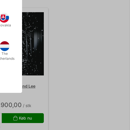
lovakia
The
therlands
E SG - Bond Lee
.900,00
/ stk
Køb nu
r