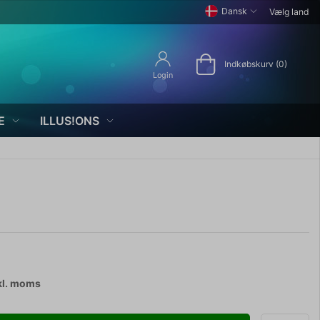
Dansk
Vælg land
Indkøbskurv (0)
Login
E
ILLUS!ONS
kl. moms