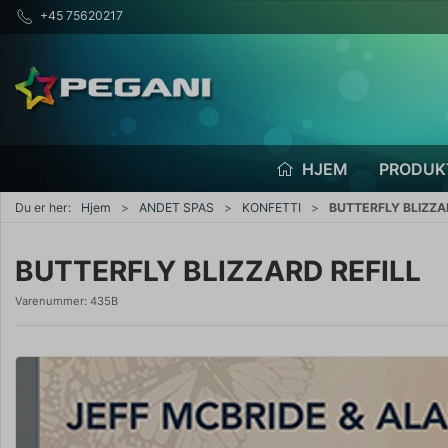
+45 75620217
HJEM
PRODUK
Du er her:
Hjem
ANDET SPAS
KONFETTI
BUTTERFLY BLIZZA
BUTTERFLY BLIZZARD REFILL
Varenummer:
435B