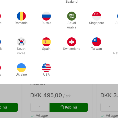
Zealand
al
Romania
Russia
Saudi
Singapore
S
Arabia
ia
South
Spain
Switzerland
Taiwan
Korea
Ne
435
5475
y
Ukraine
USA
A -
BUTTERFLY BLIZZARD - Jeff
SNOWFLAK
McBride
DKK 495,00
DKK 3
k
/ stk
b nu
Køb nu
På lager
På lage