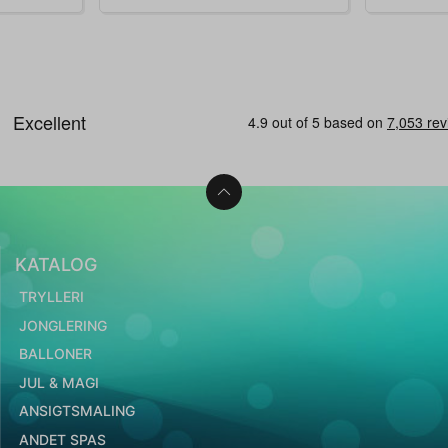
KATALOG
TRYLLERI
JONGLERING
BALLONER
JUL & MAGI
ANSIGTSMALING
ANDET SPAS