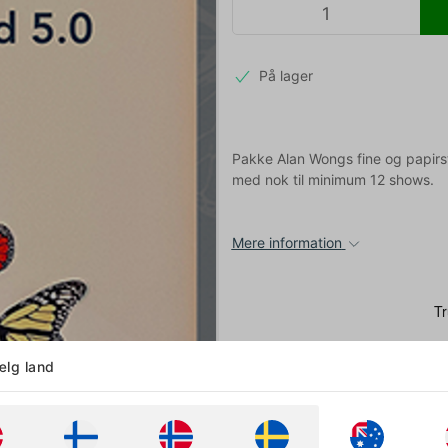
På lager
Pakke Alan Wongs fine og papirst
med nok til minimum 12 shows.
Mere information
lg land