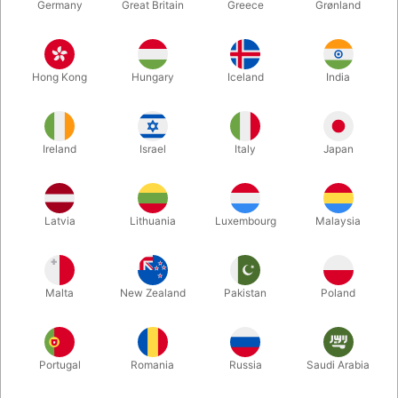
Germany
Great Britain
Greece
Grønland
Hong Kong
Hungary
Iceland
India
Ireland
Israel
Italy
Japan
Forstør
Latvia
Lithuania
Luxembourg
Malaysia
DKK 85,00
/ stk
inkl. moms
Malta
New Zealand
Pakistan
Poland
Køb flere, spar mere
Portugal
Romania
Russia
Saudi Arabia
ANTAL
PRIS / STK
SPAR