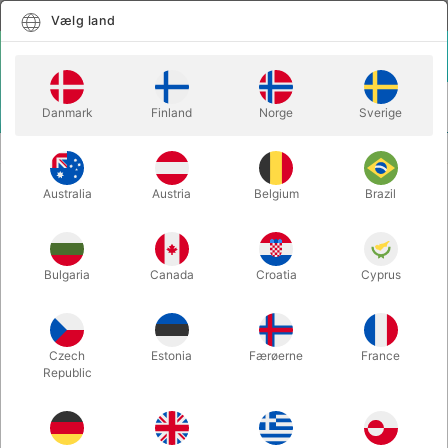
Dansk
Vælg land
Vælg land
LOGIN
KURV
Danmark
Finland
Norge
Sverige
MENU
KONFETTI
SNOWSTORMS - 12 stk. hvide
Australia
Austria
Belgium
Brazil
SNOWSTORMS - 12 stk. hvide
Varenummer:
1366A
Bulgaria
Canada
Croatia
Cyprus
Czech
Estonia
Færøerne
France
Republic