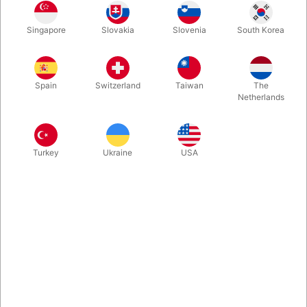
1
85,00
DKK
Singapore
Slovakia
Slovenia
South Korea
3
68,00
20%
DKK
Køb nu
Gem
Spain
Switzerland
Taiwan
The
Netherlands
På lager
Turkey
Ukraine
USA
Små pakker med sammenpressede lette hvide papirstykker,
der daler langsomt til gulvet. Bl.a. til effekten "Snowstorm in
China". God kvalitet. 12 stk. pakninger med sammenpresset
hvid konfetti.
Mere information