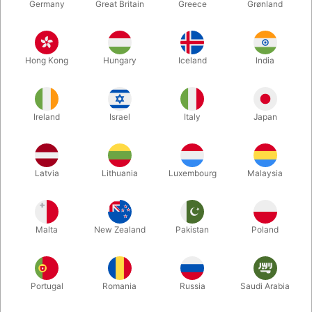
Germany
Great Britain
Greece
Grønland
Hong Kong
Hungary
Iceland
India
Ireland
Israel
Italy
Japan
Latvia
Lithuania
Luxembourg
Malaysia
Forstør
DKK 35,00
/ stk
inkl. moms
Malta
New Zealand
Pakistan
Poland
Køb nu
Gem
Portugal
Romania
Russia
Saudi Arabia
På lager