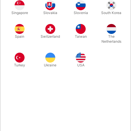
Singapore
Slovakia
Slovenia
South Korea
Bob Farmer står bag dette lille lommetrick, hvor der sker rigtig
meget trylleri - med blot tre kort. Kræver ingen forberedelse.
Altid klar til at vise. Klik og se Craig Petty demonstrere hele
Spain
Switzerland
Taiwan
The
rutinen. Kommer med Cartamundi-kort og engelsk instruktion.
Netherlands
Mere information
Turkey
Ukraine
USA
Information