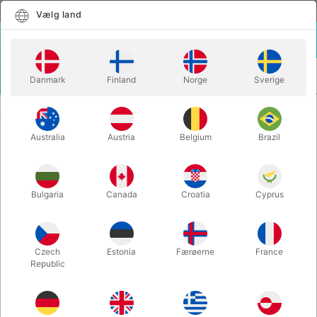
Dansk
Vælg land
Vælg land
LOGIN
KURV
Danmark
Finland
Norge
Sverige
MENU
KORTTRICKS
BAMMO BACKTRACK JACK - Bob Farmer
Australia
Austria
Belgium
Brazil
BAMMO BACKTRACK JACK - Bob
Farmer
Varenummer:
6182
Bulgaria
Canada
Croatia
Cyprus
Czech
Estonia
Færøerne
France
Republic