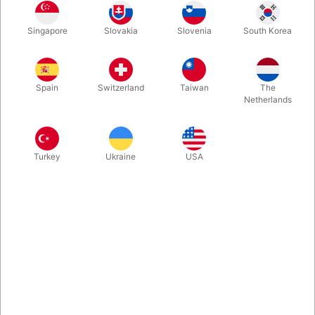
DIMINISH er en usædvanlig visuel kortillusion, hvor kortspillet
Singapore
Slovakia
Slovenia
South Korea
langsomt forsvinder ad flere omgange, indtil kun tilskuerens frit
valgte kort er tilbage! Det kan udføres med et hvilket som helst
kortspil, har øjeblikkelig reset og er overraskende let at lære.
Spain
Switzerland
Taiwan
The
Netherlands
Mere information
Turkey
Ukraine
USA
Information