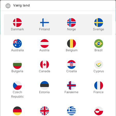
Dansk
Vælg land
Vælg land
LOGIN
KURV
Danmark
Finland
Norge
Sverige
MENU
KORTTRICKS
DIMINISH - Damian Surr
Australia
Austria
Belgium
Brazil
DIMINISH - Damian Surr
Varenummer:
6789
Bulgaria
Canada
Croatia
Cyprus
Czech
Estonia
Færøerne
France
Republic