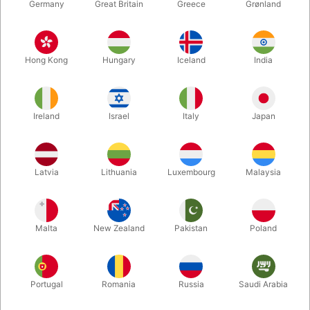
Germany
Great Britain
Greece
Grønland
Hong Kong
Hungary
Iceland
India
Ireland
Israel
Italy
Japan
Forstør
Latvia
Lithuania
Luxembourg
Malaysia
DKK 620,00
/ stk
inkl. moms
Malta
New Zealand
Pakistan
Poland
Køb nu
Gem
Portugal
Romania
Russia
Saudi Arabia
På lager