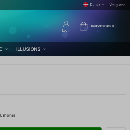
Dansk
Vælg land
Indkøbskurv (0)
Login
E
ILLUS!ONS
l. moms