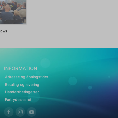
INFORMATION
Adresse og åbningstider
Betaling og levering
Handelsbetingelser
Fortrydelsesret