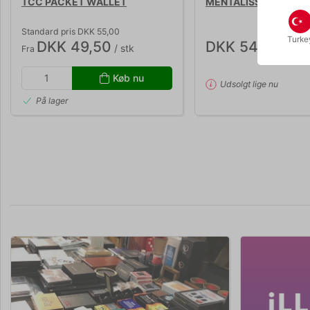
TCC PACKET WALLET
MENTALISSIMO - Joh
Standard pris DKK 55,00
Turke
DKK 49,50
DKK 540,00
/ stk
/ st
Fra
Køb nu
Udsolgt lige nu
På lager