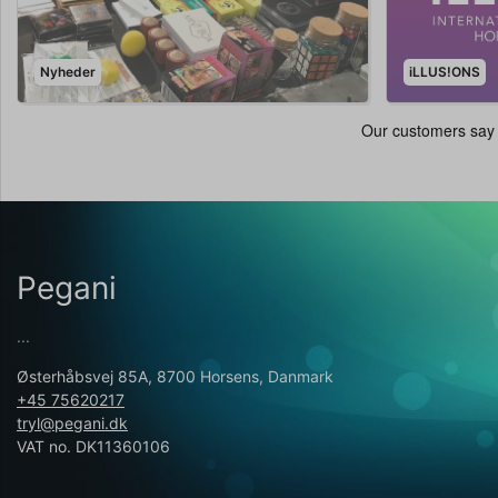
Nyheder
iLLUS!ONS
Pegani
...
Østerhåbsvej 85A, 8700 Horsens, Danmark
+45 75620217
tryl@pegani.dk
VAT no. DK11360106