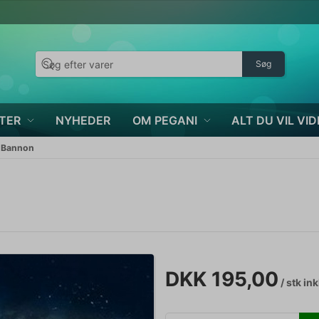
Søg
TER
NYHEDER
OM PEGANI
ALT DU VIL VID
 Bannon
DKK 195,00
/ stk
ink