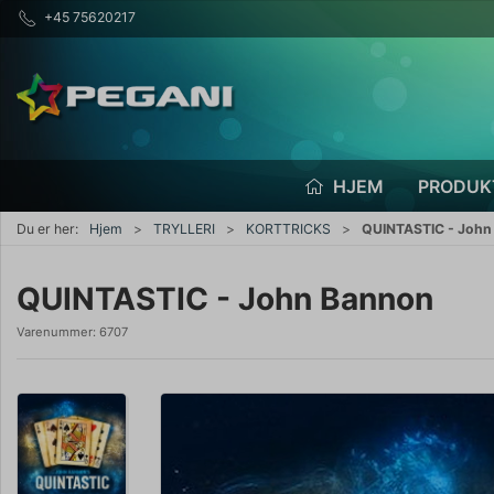
+45 75620217
HJEM
PRODUK
Du er her:
Hjem
TRYLLERI
KORTTRICKS
QUINTASTIC - John
QUINTASTIC - John Bannon
Varenummer:
6707