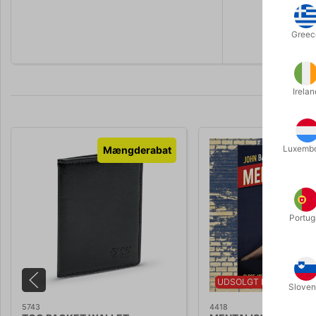
Vi tror du 
Greec
Irelan
Luxemb
Mængderabat
Portug
UDSOLGT LIGE NU
Sloven
5743
4418