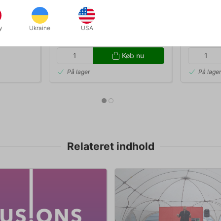
n Bannon
TRIABOLICAL - John Bannon &
QUANTUM 
Liam Montier
y
Ukraine
USA
DKK 195,00
DKK 3
k
/ stk
Køb nu
På lager
På lage
Relateret indhold