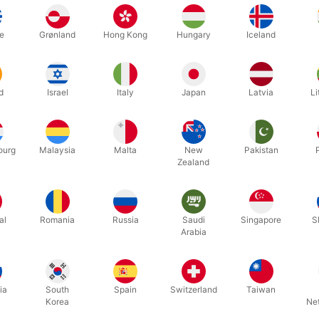
vil komme til at vise Quintastic igen og igen. Kommer komplet med kor
e
Grønland
Hong Kong
Hungary
Iceland
d
Israel
Italy
Japan
Latvia
Li
Relaterede produkter
ourg
Malaysia
Malta
New
Pakistan
Zealand
al
Romania
Russia
Saudi
Singapore
S
Arabia
ia
South
Spain
Switzerland
Taiwan
Korea
Ne
5652
5742