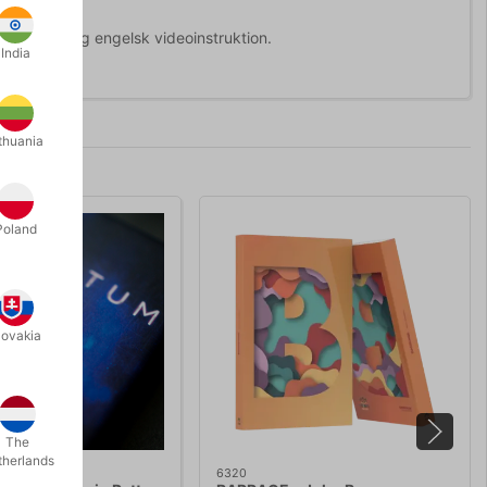
t og udførlig engelsk videoinstruktion.
India
thuania
Poland
lovakia
The
therlands
6320