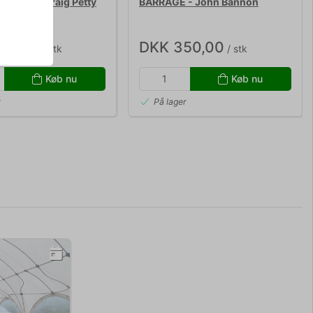
DECK - Craig Petty
BARRAGE - John Bannon
40,00
DKK 350,00
/ stk
/ stk
Køb nu
Køb nu
r
På lager