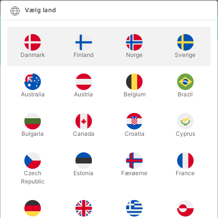
Dansk
Vælg land
Vælg land
LOGIN
KURV
Danmark
Finland
Norge
Sverige
MENU
MÆRKEDE SPILLEKORT
NOC PRO EDITION PLAYING CARDS
Australia
Austria
Belgium
Brazil
NOC PRO EDITION PLAYING CARDS
Varenummer:
5910BLACK
Bulgaria
Canada
Croatia
Cyprus
Czech
Estonia
Færøerne
France
Republic