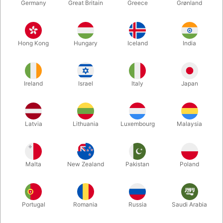
Germany
Great Britain
Greece
Grønland
Hong Kong
Hungary
Iceland
India
Ireland
Israel
Italy
Japan
Forstør
Latvia
Lithuania
Luxembourg
Malaysia
DKK 95,00
/ stk
inkl. moms
Malta
New Zealand
Pakistan
Poland
farve:
SORT
Portugal
Romania
Russia
Saudi Arabia