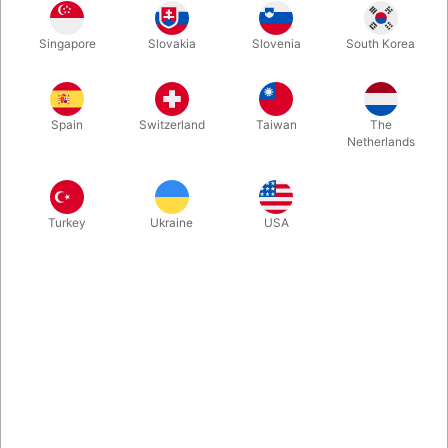
Et af vores mest populære varenumre er tilbage. Hvis du har
Singapore
Slovakia
Slovenia
South Korea
noget nær et kærlighedsforhold til dine spillekort, er dette
elegante kort-etui den perfekte gave til dig (og dem).
Produceret i rustfri stål ved Bazar de Magia i Argentina.
Spain
Switzerland
Taiwan
The
Netherlands
Mere information
Turkey
Ukraine
USA
Information