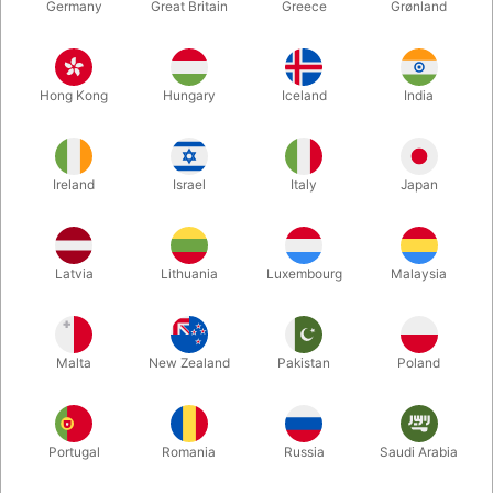
Germany
Great Britain
Greece
Grønland
Hong Kong
Hungary
Iceland
India
Ireland
Israel
Italy
Japan
Forstør
Latvia
Lithuania
Luxembourg
Malaysia
DKK 95,00
/ stk
inkl. moms
Malta
New Zealand
Pakistan
Poland
Køb nu
Gem
Portugal
Romania
Russia
Saudi Arabia
På lager