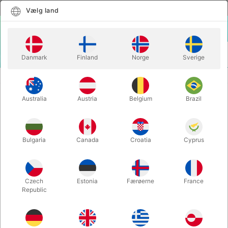
Dansk
Vælg land
Vælg land
LOGIN
KURV
Danmark
Finland
Norge
Sverige
MENU
MAGISK TILBEHØR
STEEL CARD CLIP
Australia
Austria
Belgium
Brazil
STEEL CARD CLIP
Varenummer:
1640
Bulgaria
Canada
Croatia
Cyprus
Czech
Estonia
Færøerne
France
Republic