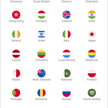
Germany
Great Britain
Greece
Grønland
Hong Kong
Hungary
Iceland
India
Ireland
Israel
Italy
Japan
Forstør
Latvia
Lithuania
Luxembourg
Malaysia
DKK 320,00
/ stk
inkl. moms
Malta
New Zealand
Pakistan
Poland
Køb nu
Gem
Portugal
Romania
Russia
Saudi Arabia
På lager