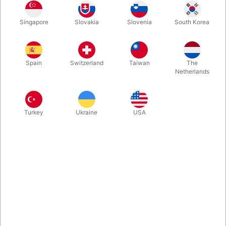
Vi har fået Tango Magic til at fremstille en lille serie skalmønter
Singapore
Slovakia
Slovenia
South Korea
med danske 20-kroner. Der er tale om en udvidet skal, der
passer præcis ned over en almindelig dansk 20-krone. Et
hemmeligt hjælpemiddel, der giver dig mange muligheder.
Spain
Switzerland
Taiwan
The
Netherlands
Mere information
Turkey
Ukraine
USA
Information