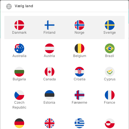
Dansk
Vælg land
Vælg land
LOGIN
KURV
Danmark
Finland
Norge
Sverige
MENU
MAGISK TILBEHØR
DANSK 20-KRONE UDVIDET SKAL
Australia
Austria
Belgium
Brazil
DANSK 20-KRONE UDVIDET SKAL
Varenummer:
911E
Bulgaria
Canada
Croatia
Cyprus
Czech
Estonia
Færøerne
France
Republic