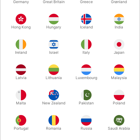
Germany
Great Britain
Greece
Grønland
Hong Kong
Hungary
Iceland
India
Ireland
Israel
Italy
Japan
Latvia
Lithuania
Luxembourg
Malaysia
Forstør
DKK 1.295,00
/ stk
inkl. moms
Malta
New Zealand
Pakistan
Poland
Køb nu
Gem
Portugal
Romania
Russia
Saudi Arabia
På lager