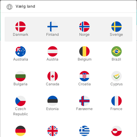
Dansk
Vælg land
Vælg land
LOGIN
KURV
Danmark
Finland
Norge
Sverige
MENU
MAGISK TILBEHØR
E:JECT - Roddy McGhie & Noel Qualter
Australia
Austria
Belgium
Brazil
E:JECT - Roddy McGhie & Noel
Qualter
Varenummer:
6661
Bulgaria
Canada
Croatia
Cyprus
Czech
Estonia
Færøerne
France
Republic