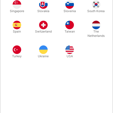
Singapore
Slovakia
Slovenia
South Korea
Affyr en Sharpie tusch op til fire meter i luften med ét tryk på en
knap! E:JECT er et super smart fjernstyret mini-katapult til en
sharpie, udviklet af Roddy McGhie og Noel Qualter. Det skaber
Spain
Switzerland
Taiwan
The
et visuelt, sjovt og overraskende øjeblik, der kan passes ind i
Netherlands
nærmest alle forestillinger. Det er fedt!
Mere information
Turkey
Ukraine
USA