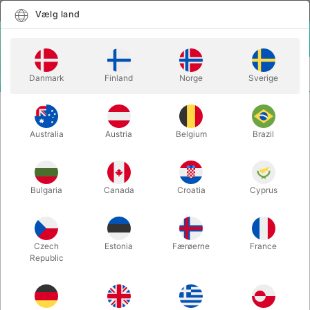
Dansk
Vælg land
Vælg land
LOGIN
KURV
Danmark
Finland
Norge
Sverige
MENU
MAGISK TILBEHØR
FINGERSPIDS - Vernet - lille plast
Australia
Austria
Belgium
Brazil
FINGERSPIDS - Vernet - lille plast
Varenummer:
69D
Bulgaria
Canada
Croatia
Cyprus
Czech
Estonia
Færøerne
France
Republic