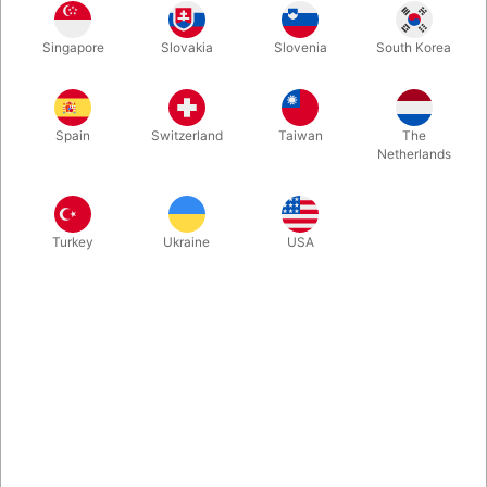
Magiens hemmelige hjælpemiddel, der kan bruges til SÅ mange
Singapore
Slovakia
Slovenia
South Korea
effekter, at man til stadighed bliver snydt. Mangler du
inspiration, så tjek varenumrene 319, 1288, 2103 og 2002G.
Den mindste fing...
Spain
Switzerland
Taiwan
The
Netherlands
Mere information
Turkey
Ukraine
USA
Information