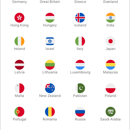
Germany
Great Britain
Greece
Grønland
Hong Kong
Hungary
Iceland
India
Ireland
Israel
Italy
Japan
Forstør
Latvia
Lithuania
Luxembourg
Malaysia
DKK 25,00
/ stk
inkl. moms
Malta
New Zealand
Pakistan
Poland
Køb nu
Gem
Portugal
Romania
Russia
Saudi Arabia
På lager