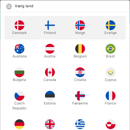
Dansk
Vælg land
Vælg land
LOGIN
KURV
Danmark
Finland
Norge
Sverige
MENU
MAGISK TILBEHØR
BUKET MED 5 FJERBLOMSTER
Australia
Austria
Belgium
Brazil
BUKET MED 5 FJERBLOMSTER
Varenummer:
125
Bulgaria
Canada
Croatia
Cyprus
UDSOLGT LIGE NU
Czech
Estonia
Færøerne
France
Republic