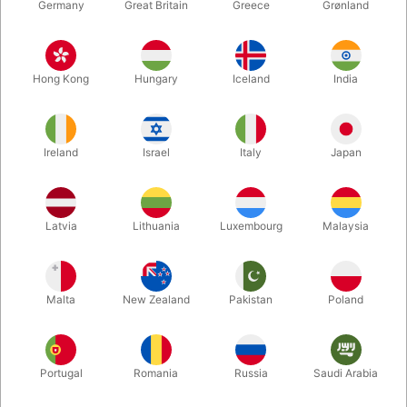
Germany
Great Britain
Greece
Grønland
Hong Kong
Hungary
Iceland
India
Ireland
Israel
Italy
Japan
Forstør
Latvia
Lithuania
Luxembourg
Malaysia
DKK 465,00
/ stk
inkl. moms
Malta
New Zealand
Pakistan
Poland
Udsolgt lige nu
Portugal
Romania
Russia
Saudi Arabia
Flotte, festlige, farvestrålende fjerblomster i bedste kvalitet fra
Kirten's Flowers i Frankrig. Fylder sammenfoldet ikke mere end