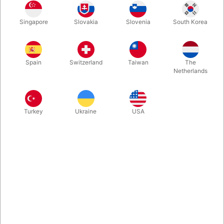
de kan ligge i et ærme eller en stor tryllestav. Buket med 5
blomster.
Singapore
Slovakia
Slovenia
South Korea
Mere information
Spain
Switzerland
Taiwan
The
Netherlands
Turkey
Ukraine
USA
Information
Flotte, festlige, farvestrålende fjerblomster i bedste
kvalitet. Fylder sammenfoldet ikke mere end de kan ligge i
et ærme eller en stor tryllestav. Når de får plads, folder de
sig ud til stor størrelse.