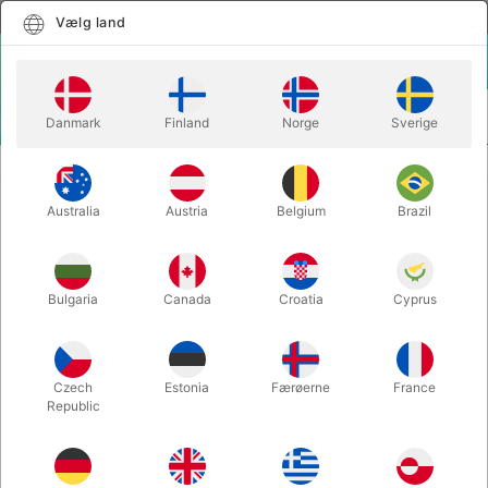
Dansk
Vælg land
Vælg land
LOGIN
KURV
Danmark
Finland
Norge
Sverige
MENU
MAGISK TILBEHØR
HOUDINI JUMPING JACK POSTER
Australia
Austria
Belgium
Brazil
HOUDINI JUMPING JACK POSTER
Varenummer:
5948
Bulgaria
Canada
Croatia
Cyprus
Czech
Estonia
Færøerne
France
Republic