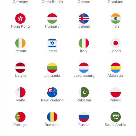
Germany
Great Britain
Greece
Grønland
Hong Kong
Hungary
Iceland
India
Ireland
Israel
Italy
Japan
Forstør
Latvia
Lithuania
Luxembourg
Malaysia
DKK 450,00
/ stk
inkl. moms
Malta
New Zealand
Pakistan
Poland
Køb nu
Gem
Portugal
Romania
Russia
Saudi Arabia
På lager