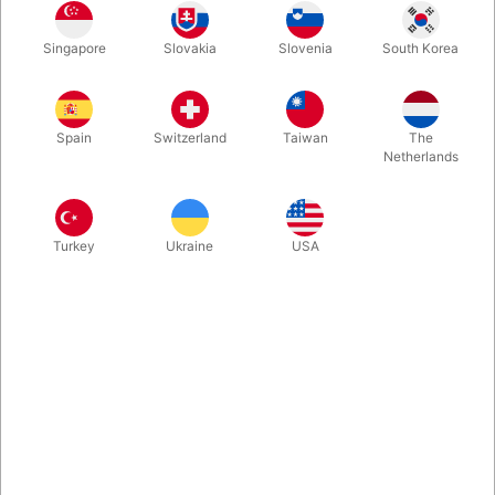
Vores tyske venner fra Secret Magic Store har i samarbejde
Singapore
Slovakia
Slovenia
South Korea
med konceptkunstneren "m." fået produceret dette unikke
kunstværk med Houdini som sprællemand. Blot 100 styk er
lavet. Hvert eksemplar er signeret og nummereret.
Spain
Switzerland
Taiwan
The
Netherlands
Mere information
Turkey
Ukraine
USA
Information