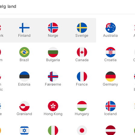
lg land
rk
Finland
Norge
Sverige
Australia
mmelige hjælpemiddel, der kan bruges til SÅ mange effekter, at man 
um
Brazil
Bulgaria
Canada
Croatia
ren der passer rigtig godt til de fleste juniorer, kvinder eller som
21 mm.
h
Estonia
Færøerne
France
Germany
ic
Relaterede produkter
e
Grønland
Hong Kong
Hungary
Iceland