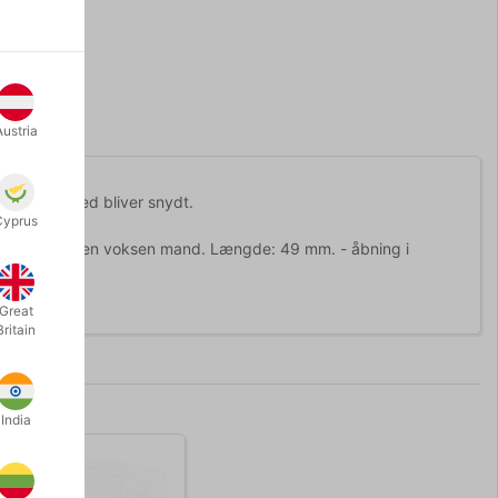
Austria
til stadighed bliver snydt.
Cyprus
 pegefinger til en voksen mand. Længde: 49 mm. - åbning i
Great
Britain
India