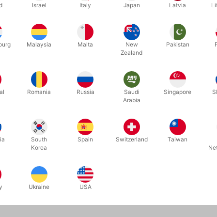
d
Israel
Italy
Japan
Latvia
Li
ourg
Malaysia
Malta
New
Pakistan
Zealand
al
Romania
Russia
Saudi
Singapore
S
110
69E
Arabia
DARD -
SILKETØRKLÆDER 20 X 20
PEGEFINGE
DKK 25,00
DKK 2
/ stk
ia
South
Spain
Switzerland
Taiwan
Korea
Ne
b nu
Vis varianter
På lage
y
Ukraine
USA