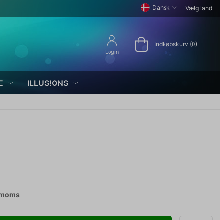
Dansk
Vælg land
Indkøbskurv (0)
Login
E
ILLUS!ONS
. moms