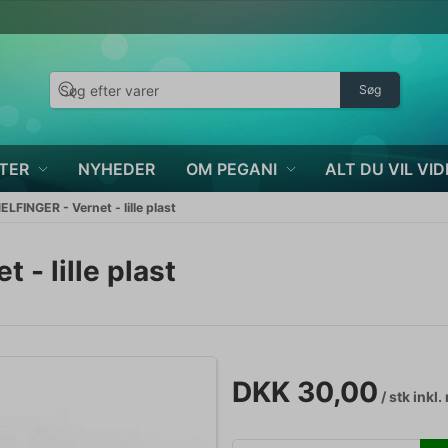
Søg
TER
NYHEDER
OM PEGANI
ALT DU VIL VID
INGER - Vernet - lille plast
- lille plast
DKK 30,00
/ stk
inkl