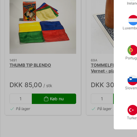
Irelan
Luxemb
Portug
1491
69A
THUMB TIP BLENDO
TOMMELFINGER STAN
Vernet - plast
DKK 85,00
DKK 30,00
/ stk
/ stk
Sloven
Køb nu
Kø
På lager
På lager
Turke