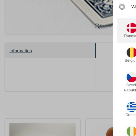
Væ
Forstør
Danma
Information
Magiens he
Belgi
Tommelfinge
diameter: 
Czec
Republ
Greec