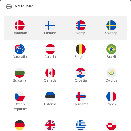
Dansk
Vælg land
Vælg land
LOGIN
KURV
Danmark
Finland
Norge
Sverige
MENU
MAGISK TILBEHØR
KANIN KOSTUME
Australia
Austria
Belgium
Brazil
KANIN KOSTUME
Varenummer:
4338HVID
Bulgaria
Canada
Croatia
Cyprus
Czech
Estonia
Færøerne
France
Republic