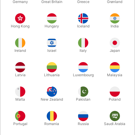
Germany
Great Britain
Greece
Grønland
Hong Kong
Hungary
Iceland
India
Ireland
Israel
Italy
Japan
Forstør
Latvia
Lithuania
Luxembourg
Malaysia
DKK 3.250,00
/ stk
inkl. moms
Malta
New Zealand
Pakistan
Poland
farve:
HVID
Portugal
Romania
Russia
Saudi Arabia