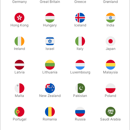
Germany
Great Britain
Greece
Grønland
Hong Kong
Hungary
Iceland
India
Ireland
Israel
Italy
Japan
Forstør
Latvia
Lithuania
Luxembourg
Malaysia
DKK 39,00
/ stk
inkl. moms
Malta
New Zealand
Pakistan
Poland
Køb flere, spar mere
Portugal
Romania
Russia
Saudi Arabia
ANTAL
PRIS / STK
SPAR