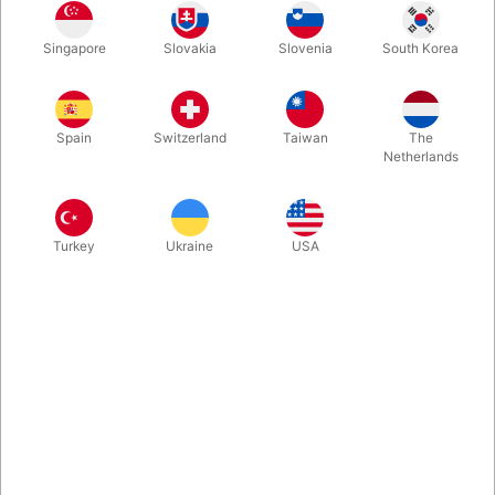
1
39,00
DKK
Singapore
Slovakia
Slovenia
South Korea
3
35,10
10%
DKK
Køb nu
Gem
Spain
Switzerland
Taiwan
The
Netherlands
På lager
Turkey
Ukraine
USA
Lille transparent akrylkugle på blot 30 mm. i diameter. Let at
palmere og helt perfekt størrelse, hvis du f.eks. vil "fange" en
sæbeboble i luften.
Mere information