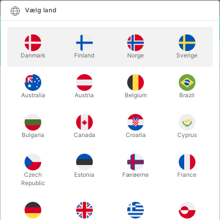
Dansk
Vælg land
Vælg land
LOGIN
KURV
Danmark
Finland
Norge
Sverige
MENU
MAGISK TILBEHØR
LILLE KRYSTALKUGLE (30 mm.)
Australia
Austria
Belgium
Brazil
LILLE KRYSTALKUGLE (30 mm.)
Varenummer:
5250
Bulgaria
Canada
Croatia
Cyprus
Czech
Estonia
Færøerne
France
Republic