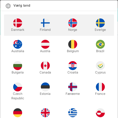
Dansk
Vælg land
Vælg land
LOGIN
KURV
Danmark
Finland
Norge
Sverige
MENU
MAGISK TILBEHØR
MANIPULATOR TOP HAT
Australia
Austria
Belgium
Brazil
MANIPULATOR TOP HAT
Varenummer:
6366
Bulgaria
Canada
Croatia
Cyprus
Czech
Estonia
Færøerne
France
Republic