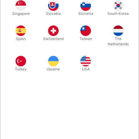
Denne flotte bløde høje hat er lavet specielt til hatte jonglering.
Singapore
Slovakia
Slovenia
South Korea
Hatten er helt symmetrisk og består af tre lag filt, så den har
den helt rigtige tyngde. Den kan naturligvis også anvendes som
en del af dit kostume. Håndlavet i god kvalitet. På lager i tre
størrelser.
Spain
Switzerland
Taiwan
The
Netherlands
Mere information
Turkey
Ukraine
USA
Information