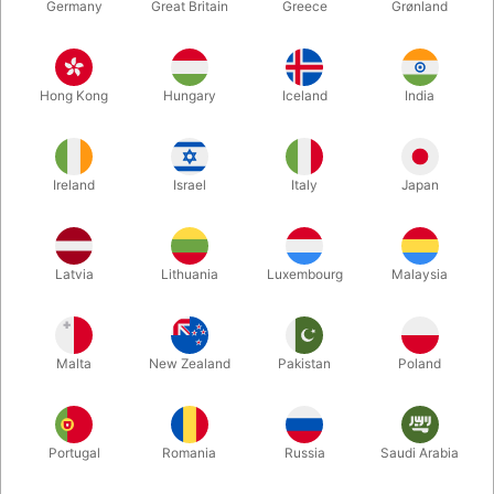
Germany
Great Britain
Greece
Grønland
Hong Kong
Hungary
Iceland
India
Ireland
Israel
Italy
Japan
Forstør
Latvia
Lithuania
Luxembourg
Malaysia
DKK 550,00
/ stk
inkl. moms
Malta
New Zealand
Pakistan
Poland
Køb nu
Gem
Portugal
Romania
Russia
Saudi Arabia
På lager