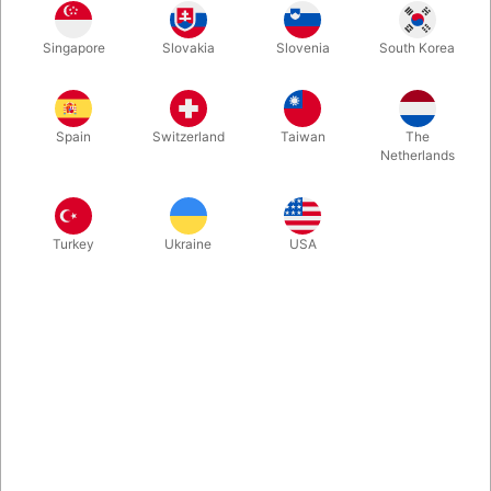
Lille kompakt sæbeboblemaskine, der kan levere en sky af
Singapore
Slovakia
Slovenia
South Korea
sæbeboble præcis når du ønsker det. Den er så lille at den kan
gemmes i en kortæske, en hat eller måske din tryllekuffert. Du
kontrollerer den enten med tryk direkte eller ved hjælp af den
medfølgende fjernbetjening.
Spain
Switzerland
Taiwan
The
Netherlands
Mere information
Turkey
Ukraine
USA
Information