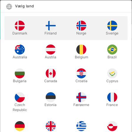
Dansk
Vælg land
Vælg land
LOGIN
KURV
Danmark
Finland
Norge
Sverige
MENU
MAGISK TILBEHØR
MINI BUBBLE MAKER V2
Australia
Austria
Belgium
Brazil
MINI BUBBLE MAKER V2
Varenummer:
6417
Bulgaria
Canada
Croatia
Cyprus
Czech
Estonia
Færøerne
France
Republic