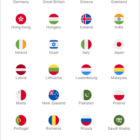
Germany
Great Britain
Greece
Grønland
Hong Kong
Hungary
Iceland
India
Ireland
Israel
Italy
Japan
Forstør
Latvia
Lithuania
Luxembourg
Malaysia
DKK 1.250,00
/ stk
inkl. moms
Malta
New Zealand
Pakistan
Poland
Køb nu
Gem
Portugal
Romania
Russia
Saudi Arabia
På lager