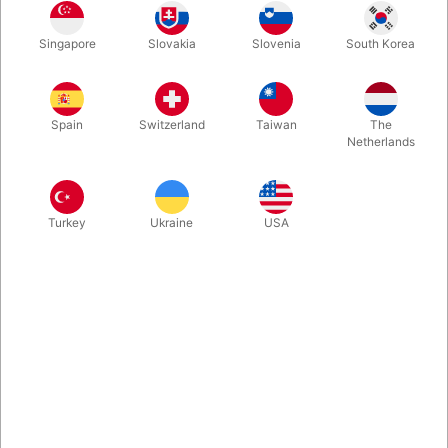
Her er et helt unikt sæt Bicycle-kort, trykt med forskellige flag
Singapore
Slovakia
Slovenia
South Korea
på bagsiderne! Et "must" for tryllekunstnere, samlere og
cardistry-folket. Der medfølger video med forklaring til 10
tricks, du kan vise med spillet!
Spain
Switzerland
Taiwan
The
Netherlands
Mere information
Turkey
Ukraine
USA
Information