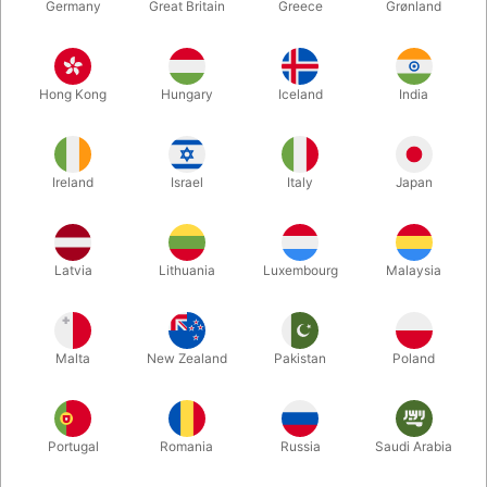
Germany
Great Britain
Greece
Grønland
Hong Kong
Hungary
Iceland
India
Ireland
Israel
Italy
Japan
Forstør
Latvia
Lithuania
Luxembourg
Malaysia
DKK 225,00
/ stk
inkl. moms
Malta
New Zealand
Pakistan
Poland
Køb nu
Gem
Portugal
Romania
Russia
Saudi Arabia
På lager