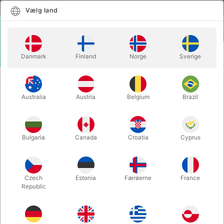
Dansk
Vælg land
Vælg land
LOGIN
KURV
Danmark
Finland
Norge
Sverige
MENU
MAGISK TILBEHØR
PASSPORT PROJECT DECK
Australia
Austria
Belgium
Brazil
PASSPORT PROJECT DECK
Varenummer:
5472
Bulgaria
Canada
Croatia
Cyprus
Czech
Estonia
Færøerne
France
Republic