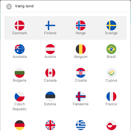
Dansk
Vælg land
Vælg land
LOGIN
KURV
Danmark
Finland
Norge
Sverige
MENU
MAGISK TILBEHØR
STORE FARVEDE ELASTIKKER
Australia
Austria
Belgium
Brazil
STORE FARVEDE ELASTIKKER
Varenummer:
1077RED
Bulgaria
Canada
Croatia
Cyprus
Czech
Estonia
Færøerne
France
Republic