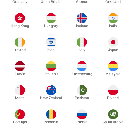
Germany
Great Britain
Greece
Grønland
Hong Kong
Hungary
Iceland
India
Ireland
Israel
Italy
Japan
Forstør
Latvia
Lithuania
Luxembourg
Malaysia
DKK 30,00
/ stk
inkl. moms
Malta
New Zealand
Pakistan
Poland
farve:
RØD
Portugal
Romania
Russia
Saudi Arabia