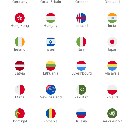
Germany
Great Britain
Greece
Grønland
Hong Kong
Hungary
Iceland
India
Ireland
Israel
Italy
Japan
Forstør
Latvia
Lithuania
Luxembourg
Malaysia
DKK 360,00
/ stk
inkl. moms
Malta
New Zealand
Pakistan
Poland
Størrelse:
POKER SIZE
Portugal
Romania
Russia
Saudi Arabia