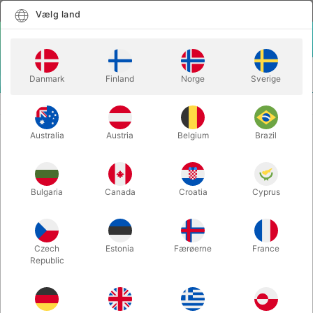
Dansk
Vælg land
Vælg land
LOGIN
KURV
Danmark
Finland
Norge
Sverige
MENU
MAGISK TILBEHØR
THE STAR HOLDER
Australia
Austria
Belgium
Brazil
THE STAR HOLDER
Varenummer:
5488POKER
Bulgaria
Canada
Croatia
Cyprus
Czech
Estonia
Færøerne
France
Republic