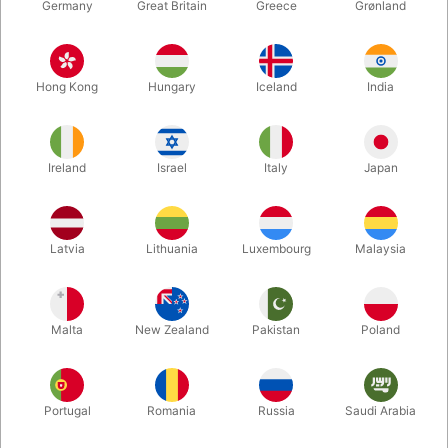
Germany
Great Britain
Greece
Grønland
Hong Kong
Hungary
Iceland
India
Ireland
Israel
Italy
Japan
Forstør
Latvia
Lithuania
Luxembourg
Malaysia
DKK 195,00
/ stk
inkl. moms
Malta
New Zealand
Pakistan
Poland
Køb nu
Gem
Portugal
Romania
Russia
Saudi Arabia
På lager