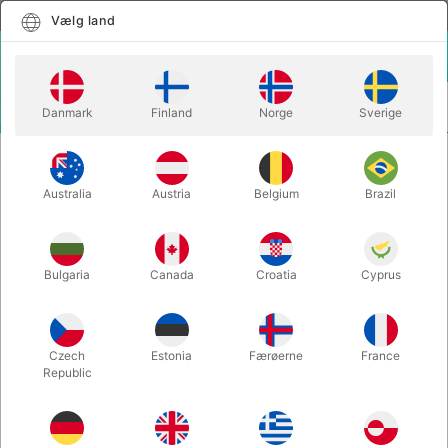
Dansk
Vælg land
Vælg land
LOGIN
KURV
Danmark
Finland
Norge
Sverige
MENU
MAGISK TILBEHØR
VECTRA LINE - Steve Fearson
Australia
Austria
Belgium
Brazil
VECTRA LINE - Steve Fearson
Varenummer:
2786
Bulgaria
Canada
Croatia
Cyprus
Czech
Estonia
Færøerne
France
Republic