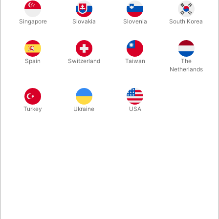
Få folk har betydet mere for udviklingen af effekter med
Singapore
Slovakia
Slovenia
South Korea
usynlig tråd end Steve Fearson. Nu har vi hans eminente
stærke Vectra tråd på lager igen. Pakke med 100 tråde af 6
meters længde + instruktion til hook-up, vejledning og
rutineforslag.
Spain
Switzerland
Taiwan
The
Netherlands
Mere information
Turkey
Ukraine
USA
Information