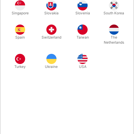
Med dette lille værktøj har du mulighed for hemmeligt at skrive
Singapore
Slovakia
Slovenia
South Korea
på et stykke papir. Denne nydesignede B.U.G. udgave
udmærker sig ved, at være usynlig for publikum og sidde
stabilt fast på fingeren. 2 mm. blyant.
Spain
Switzerland
Taiwan
The
Netherlands
Mere information
Turkey
Ukraine
USA
Information