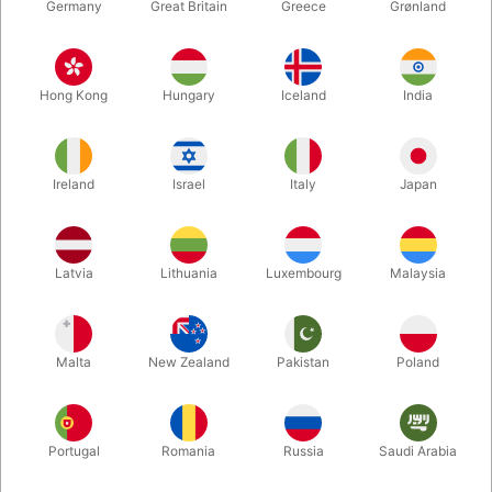
Germany
Great Britain
Greece
Grønland
Hong Kong
Hungary
Iceland
India
Ireland
Israel
Italy
Japan
Forstør
Latvia
Lithuania
Luxembourg
Malaysia
DKK 165,00
/ stk
inkl. moms
Malta
New Zealand
Pakistan
Poland
Køb nu
Gem
Portugal
Romania
Russia
Saudi Arabia
På lager