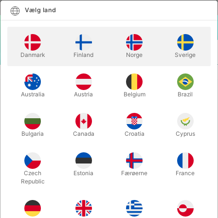
Dansk
Vælg land
Vælg land
LOGIN
KURV
Danmark
Finland
Norge
Sverige
MENU
MENTALMAGI
B.U.G. WRITER - blyant
Australia
Austria
Belgium
Brazil
B.U.G. WRITER - blyant
Varenummer:
3368A
Bulgaria
Canada
Croatia
Cyprus
Czech
Estonia
Færøerne
France
Republic