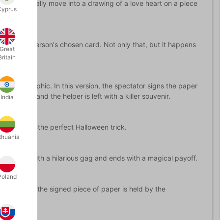
itials magically move into a drawing of a love heart on a piece
Cyprus
identify a person's chosen card. Not only that, but it happens
Great
Britain
Cardiographic. In this version, the spectator signs the paper
 close-up, and the helper is left with a killer souvenir.
India
or. This is the perfect Halloween trick.
thuania
 It starts with a hilarious gag and ends with a magical payoff.
Poland
llusion while the signed piece of paper is held by the