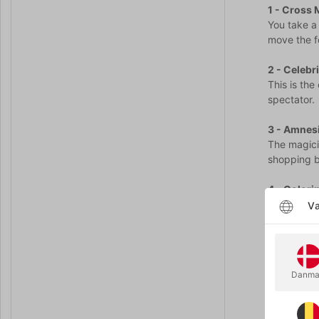
1 - Cross 
You take a 
move the fo
2 - Celebr
This is the
spectator.
3 - Amnes
The magici
shopping by
4 - Colori
A super fun
Væ
for kids.
5 - Princ
Imagine bei
Danma
is then ex
6 - True L