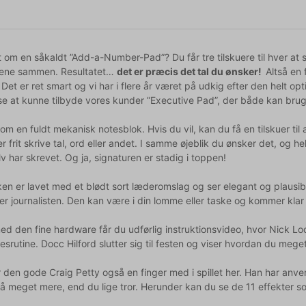
 om en såkaldt ”Add-a-Number-Pad”? Du får tre tilskuere til hver at skr
lene sammen. Resultatet…
det er præcis det tal du ønsker!
Altså en 
l. Det er ret smart og vi har i flere år været på udkig efter den helt o
lse at kunne tilbyde vores kunder ”Executive Pad”, der både kan bru
 om en fuldt mekanisk notesblok. Hvis du vil, kan du få en tilskuer til 
r frit skrive tal, ord eller andet. I samme øjeblik du ønsker det, og h
v har skrevet. Og ja, signaturen er stadig i toppen!
en er lavet med et blødt sort læderomslag og ser elegant og plausib
ler journalisten. Den kan være i din lomme eller taske og kommer klar
 den fine hardware får du udførlig instruktionsvideo, hvor Nick Lo
esrutine. Docc Hilford slutter sig til festen og viser hvordan du meg
 den gode Craig Petty også en finger med i spillet her. Han har anve
så meget mere, end du lige tror. Herunder kan du se de 11 effekter so