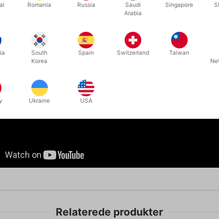
al
Romania
Russia
Saudi
Singapore
S
Arabia
hat you can remove the band at the end makes all the difference - Thi
e absolute best version of the classic SWITCH PAD that I have ever us
s my highest recommendation!"
- Cody S. Fisher
ia
South
Spain
Switzerland
Taiwan
Korea
Ne
ple, clever and incredible practical. It is a perfect example of audi
y
Ukraine
USA
Relaterede produkter