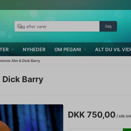
Søg
TER
NYHEDER
OM PEGANI
ALT DU VIL VID
ennis Alm & Dick Barry
Dick Barry
DKK 750,00
/ stk
in