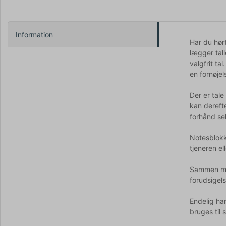
Information
Har du hørt
lægger tal
valgfrit ta
en fornøje
Der er tale
kan derefte
forhånd sel
Notesblokk
tjeneren el
Sammen med
forudsigels
Endelig har
bruges til 