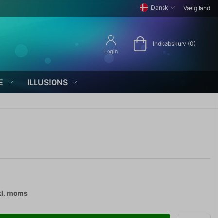
Dansk
Vælg land
Indkøbskurv (0)
Login
E
ILLUS!ONS
kl. moms