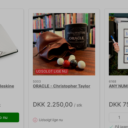
UDSOLGT LIGE NU
5003
6168
leskine
ORACLE - Christopher Taylor
ANY NUM
DKK 2.250,00
DKK 7
k
/ stk
b nu
Udsolgt lige nu
På lage