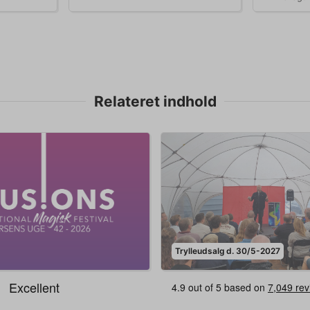
Relateret indhold
Trylleudsalg d. 30/5-2027