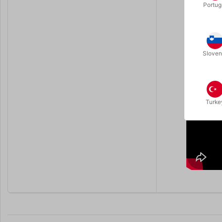
Portug
"The fact t
"This is th
I give thi
Sloven
"Smart, Sim
Turke