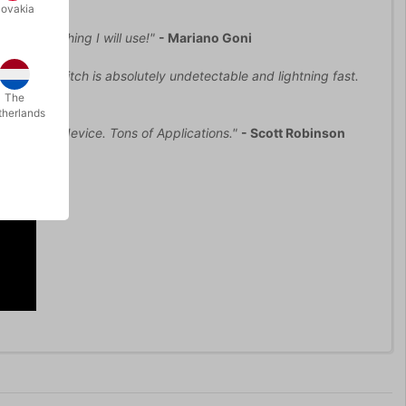
lovakia
s is something I will use!"
- Mariano Goni
ed. The switch is absolutely undetectable and lightning fast.
The
therlands
ence tested device. Tons of Applications."
- Scott Robinson