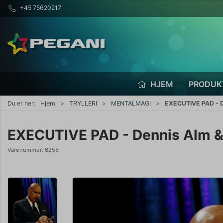
+45 75620217
HJEM
PRODUK
Du er her:
Hjem
TRYLLERI
MENTALMAGI
EXECUTIVE PAD - D
EXECUTIVE PAD - Dennis Alm & 
Varenummer:
6255