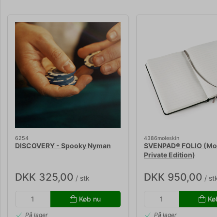
6254
4386moleskin
DISCOVERY - Spooky Nyman
SVENPAD® FOLIO (Mo
Private Edition)
DKK 325,00
DKK 950,00
/ stk
/ st
Køb nu
Kø
På lager
På lager