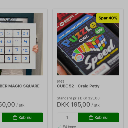
Spar 40%
6165
BER MAGIC SQUARE
CUBE 52 - Craig Petty
Standard pris DKK 325,00
50,00
DKK 195,00
/ stk
/ stk
Køb nu
Køb nu
r
På lager