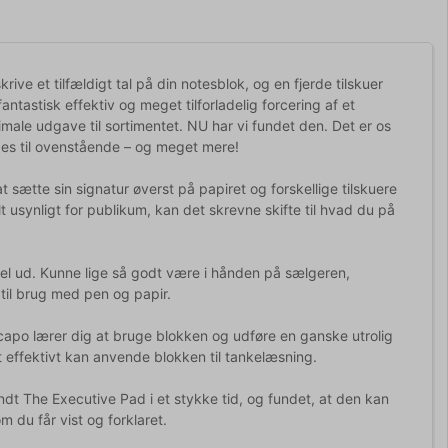
ive et tilfældigt tal på din notesblok, og en fjerde tilskuer
fantastisk effektiv og meget tilforladelig forcering af et
ptimale udgave til sortimentet. NU har vi fundet den. Det er os
ges til ovenstående – og meget mere!
at sætte sin signatur øverst på papiret og forskellige tilskuere
elt usynligt for publikum, kan det skrevne skifte til hvad du på
el ud. Kunne lige så godt være i hånden på sælgeren,
 til brug med pen og papir.
capo lærer dig at bruge blokken og udføre en ganske utrolig
et effektivt kan anvende blokken til tankelæsning.
ndt The Executive Pad i et stykke tid, og fundet, at den kan
m du får vist og forklaret.