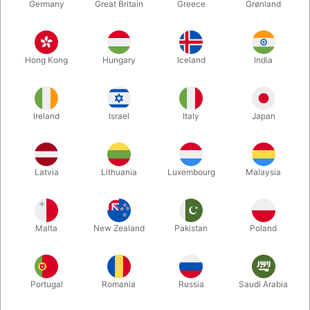
Germany
Great Britain
Greece
Grønland
Hong Kong
Hungary
Iceland
India
Ireland
Israel
Italy
Japan
Forstør
Latvia
Lithuania
Luxembourg
Malaysia
DKK 235,00
/ stk
inkl. moms
Malta
New Zealand
Pakistan
Poland
farve:
RØD
Portugal
Romania
Russia
Saudi Arabia