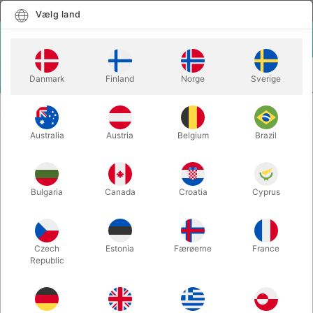
Dansk
Vælg land
Vælg land
LOGIN
KURV
Danmark
Finland
Norge
Sverige
MENU
MENTALMAGI
ESP KÆMPEKORT (50 kort)
Australia
Austria
Belgium
Brazil
ESP KÆMPEKORT (50 kort)
Varenummer:
3913RED
Bulgaria
Canada
Croatia
Cyprus
Czech
Estonia
Færøerne
France
Republic