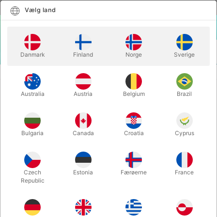
Dansk
Vælg land
Vælg land
LOGIN
KURV
Danmark
Finland
Norge
Sverige
MENU
MENTALMAGI
POSITION IMPOSSIBLE - Brent Braun
Australia
Austria
Belgium
Brazil
POSITION IMPOSSIBLE - Brent
Braun
Varenummer:
4674
Bulgaria
Canada
Croatia
Cyprus
Czech
Estonia
Færøerne
France
Republic