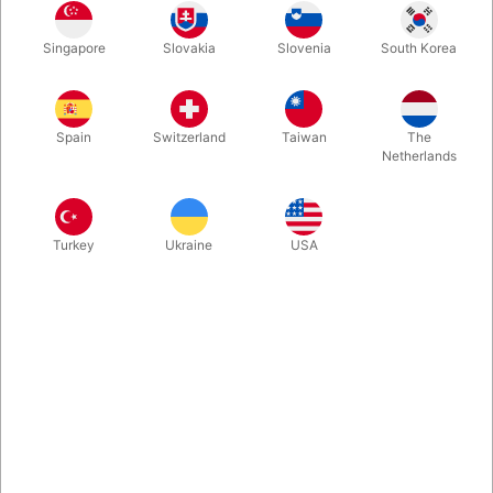
Singapore
Slovakia
Slovenia
South Korea
Så du Brent Braun vise den her ACAAN-rutine for Penn & Teller?
En tilskuer vælger et kort, der blandes tilbage i spillet. En anden
tilskuer vælger et tilfældigt tal - og der ligger det valgte kort!
Spain
Switzerland
Taiwan
The
Super, super rent!
Netherlands
Mere information
Turkey
Ukraine
USA
Information