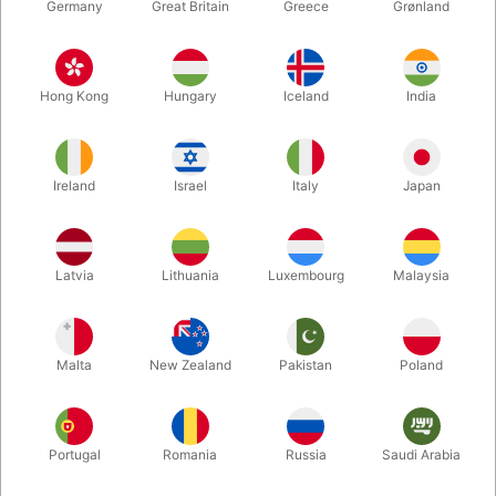
Germany
Great Britain
Greece
Grønland
Hong Kong
Hungary
Iceland
India
Ireland
Israel
Italy
Japan
Latvia
Lithuania
Luxembourg
Malaysia
Forstør
DKK 385,00
/ stk
inkl. moms
Malta
New Zealand
Pakistan
Poland
Køb nu
Gem
Portugal
Romania
Russia
Saudi Arabia
På lager