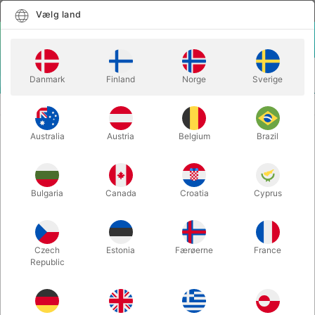
Dansk
Vælg land
Vælg land
LOGIN
KURV
Danmark
Finland
Norge
Sverige
MENU
MENTALMAGI
THE BOOK TEST BOOK - Jim Kleefeld
Australia
Austria
Belgium
Brazil
THE BOOK TEST BOOK - Jim
Kleefeld
Varenummer:
5506
Bulgaria
Canada
Croatia
Cyprus
Czech
Estonia
Færøerne
France
Republic