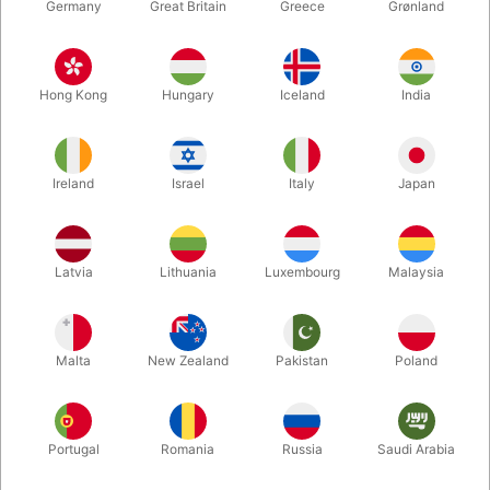
Germany
Great Britain
Greece
Grønland
Hong Kong
Hungary
Iceland
India
Ireland
Israel
Italy
Japan
Latvia
Lithuania
Luxembourg
Malaysia
Forstør
DKK 1.080,00
/ stk
inkl. moms
Malta
New Zealand
Pakistan
Poland
Køb nu
Gem
Portugal
Romania
Russia
Saudi Arabia
På lager