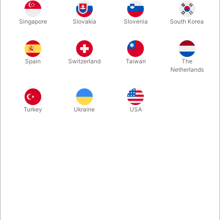
Singapore
Slovakia
Slovenia
South Korea
Går du og overvejer hvilken bogtest du skal vælge? Så har du
her det ultimative værk om emnet. Jim Kleefeld har samlet
hundredevis af variationer og metoder til at kunne læse en
Spain
Switzerland
Taiwan
The
tilskuers tanker. Kæmpe bog på 320 sider.
Netherlands
Mere information
Turkey
Ukraine
USA
Information