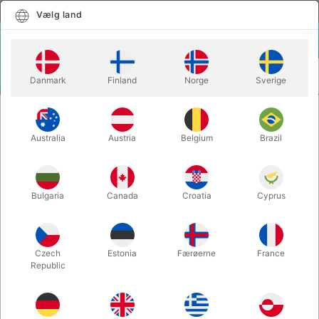
Dansk
Vælg land
Vælg land
LOGIN
KURV
Danmark
Finland
Norge
Sverige
MENU
MØNTTRICKS
N13 SELF-SPINNING SYSTEM - N2G
Australia
Austria
Belgium
Brazil
N13 SELF-SPINNING SYSTEM -
N2G
Varenummer:
6761STANDARD
Bulgaria
Canada
Croatia
Cyprus
Czech
Estonia
Færøerne
France
Republic