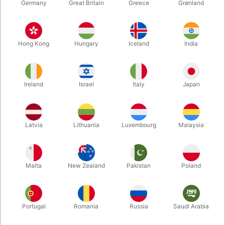
Germany
Great Britain
Greece
Grønland
Hong Kong
Hungary
Iceland
India
Ireland
Israel
Italy
Japan
Latvia
Lithuania
Luxembourg
Malaysia
Forstør
DKK 695,00
/ stk
inkl. moms
Malta
New Zealand
Pakistan
Poland
variant:
Portugal
Romania
Russia
Saudi Arabia
STANDARD