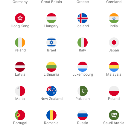
Germany
Great Britain
Greece
Grønland
Hong Kong
Hungary
Iceland
India
Ireland
Israel
Italy
Japan
Forstør
Latvia
Lithuania
Luxembourg
Malaysia
DKK 95,00
/ stk
inkl. moms
Malta
New Zealand
Pakistan
Poland
Køb nu
Gem
Portugal
Romania
Russia
Saudi Arabia
På lager