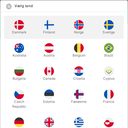
Dansk
Vælg land
Vælg land
LOGIN
KURV
Danmark
Finland
Norge
Sverige
MENU
PENSLER OG TILBEHØR
PENSEL TIL VANDSMINKE 25 mm
Australia
Austria
Belgium
Brazil
PENSEL TIL VANDSMINKE 25 mm
Varenummer:
S24GRIMAS
Bulgaria
Canada
Croatia
Cyprus
Czech
Estonia
Færøerne
France
Republic