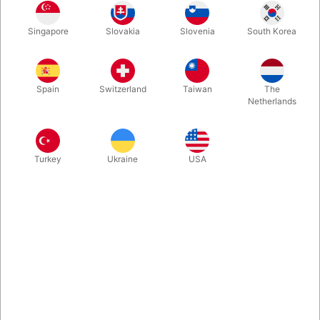
Pensler lavet af kunstigt hår. Den er ideel til vandbaseret
Singapore
Slovakia
Slovenia
South Korea
makeup/sminke.
Spain
Switzerland
Taiwan
The
Netherlands
Turkey
Ukraine
USA
Relaterede produkter