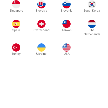
Spartel til hygejnisk at udtage, påføre, modellere og fjerne fx.
Singapore
Slovakia
Slovenia
South Korea
Derma Wax og Gummi mælk.
Mere information
Spain
Switzerland
Taiwan
The
Netherlands
Turkey
Ukraine
USA
Information
Spartel i hård plast til hygiejnisk at udtage, påføre,
modellere og fjerne fx. Derma Wax og Gummi mælk. Kan