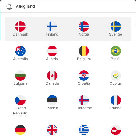
Dansk
Vælg land
Vælg land
LOGIN
KURV
Danmark
Finland
Norge
Sverige
MENU
PENSLER OG TILBEHØR
SPARTEL TIL DERMA VOKS
Australia
Austria
Belgium
Brazil
SPARTEL TIL DERMA VOKS
Varenummer:
G15410
Bulgaria
Canada
Croatia
Cyprus
Czech
Estonia
Færøerne
France
Republic