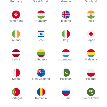
Germany
Great Britain
Greece
Grønland
Hong Kong
Hungary
Iceland
India
Ireland
Israel
Italy
Japan
Forstør
Latvia
Lithuania
Luxembourg
Malaysia
DKK 30,00
/ stk
inkl. moms
Malta
New Zealand
Pakistan
Poland
Køb nu
Gem
Portugal
Romania
Russia
Saudi Arabia
På lager