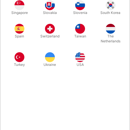
Fin struktureret make-up svamp. Egnet til at lave rosacea eller
Singapore
Slovakia
Slovenia
South Korea
skægstubbe struktur i huden.
Mere information
Spain
Switzerland
Taiwan
The
Netherlands
Turkey
Ukraine
USA
Information
Fin struktureret make-up svamp. Den åbne struktur i
svampen betyder, at i stedet for at dække huden helt er