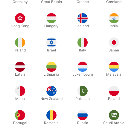
Germany
Great Britain
Greece
Grønland
Hong Kong
Hungary
Iceland
India
Ireland
Israel
Italy
Japan
Forstør
Latvia
Lithuania
Luxembourg
Malaysia
DKK 15,00
/ stk
inkl. moms
Malta
New Zealand
Pakistan
Poland
Køb nu
Gem
Portugal
Romania
Russia
Saudi Arabia
På lager