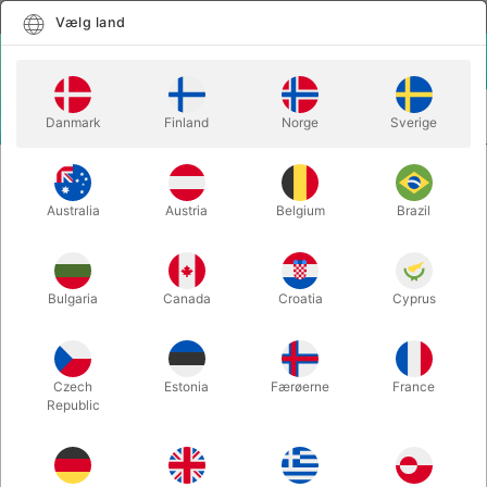
Dansk
Vælg land
Vælg land
LOGIN
KURV
Danmark
Finland
Norge
Sverige
MENU
PENSLER OG TILBEHØR
SVAMP - SKÆGSTUBBE FIN
Australia
Austria
Belgium
Brazil
SVAMP - SKÆGSTUBBE FIN
Varenummer:
29201
Bulgaria
Canada
Croatia
Cyprus
Czech
Estonia
Færøerne
France
Republic