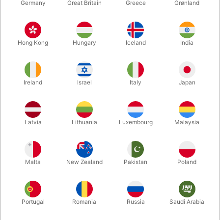
Germany
Great Britain
Greece
Grønland
Hong Kong
Hungary
Iceland
India
Ireland
Israel
Italy
Japan
Latvia
Lithuania
Luxembourg
Malaysia
Forstør
DKK 75,00
/ stk
inkl. moms
Malta
New Zealand
Pakistan
Poland
farve:
Portugal
Romania
Russia
Saudi Arabia
BORDEAUX