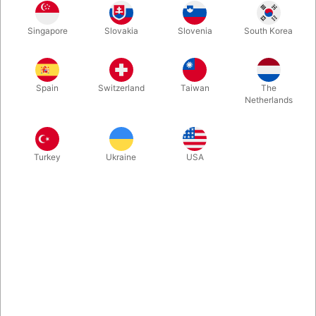
Singapore
Slovakia
Slovenia
South Korea
Bordeaux
Hot pink
Mørkebrun
Hvid
Spain
Switzerland
Taiwan
The
Netherlands
Sølv
Gul
Klar
Guld
Turkey
Ukraine
USA
Rød
Coral
Orange
Grå
Pink
Sort
Mokka brun
Elfenben