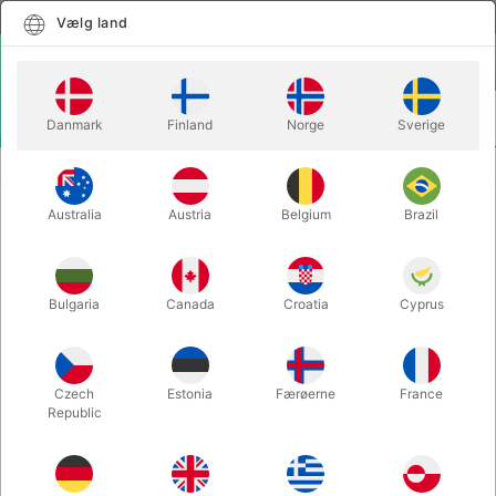
Dansk
Vælg land
Vælg land
LOGIN
KURV
Danmark
Finland
Norge
Sverige
MENU
RUNDE LATEX BALLONER
LATEX BALLONER - 27 CM. - 50 stk.
Australia
Austria
Belgium
Brazil
LATEX BALLONER - 27 CM. - 50
stk.
Varenummer:
30165Q
Bulgaria
Canada
Croatia
Cyprus
Czech
Estonia
Færøerne
France
Republic