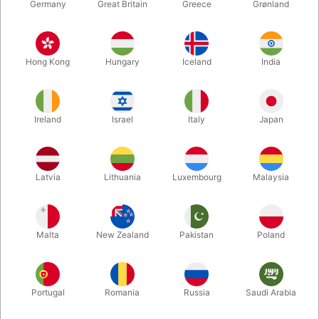
Germany
Great Britain
Greece
Grønland
Hong Kong
Hungary
Iceland
India
Ireland
Israel
Italy
Japan
Latvia
Lithuania
Luxembourg
Malaysia
Forstør
DKK 795,00
/ stk
inkl. moms
Malta
New Zealand
Pakistan
Poland
Udsolgt lige nu
Portugal
Romania
Russia
Saudi Arabia