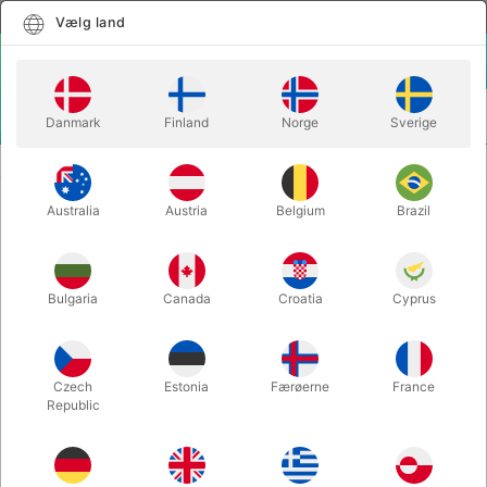
Dansk
Vælg land
Vælg land
LOGIN
KURV
Danmark
Finland
Norge
Sverige
MENU
SÆBEBOBLER
BUBBLE STORM - Bond Lee, Wenzi & MS Magic
Australia
Austria
Belgium
Brazil
BUBBLE STORM - Bond Lee, Wenzi
& MS Magic
Varenummer:
6587
Bulgaria
Canada
Croatia
Cyprus
UDSOLGT LIGE NU
Czech
Estonia
Færøerne
France
Republic