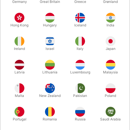
Germany
Great Britain
Greece
Grønland
Hong Kong
Hungary
Iceland
India
Ireland
Israel
Italy
Japan
Forstør
Latvia
Lithuania
Luxembourg
Malaysia
DKK 85,00
/ stk
inkl. moms
Malta
New Zealand
Pakistan
Poland
Køb nu
Gem
Portugal
Romania
Russia
Saudi Arabia
På lager