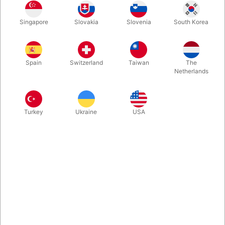
Har du nogensinde prøvet at gribe en sæbeboble i hånden?
Singapore
Slovakia
Slovenia
South Korea
Ved hjælp af dette materiale kan du ikke bare gribe
sæbeboblerne, men også kaste dem op og ned. Komplet med
væske, handske og rør til at blæse med.
Spain
Switzerland
Taiwan
The
Netherlands
Mere information
Turkey
Ukraine
USA
Information