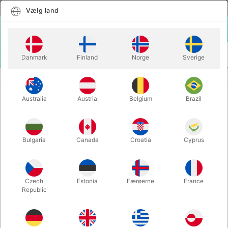
Dansk
Vælg land
Vælg land
LOGIN
KURV
Danmark
Finland
Norge
Sverige
MENU
SÆBEBOBLER
HOP HOP BUBBLES
Australia
Austria
Belgium
Brazil
HOP HOP BUBBLES
Varenummer:
4500
Bulgaria
Canada
Croatia
Cyprus
Czech
Estonia
Færøerne
France
Republic