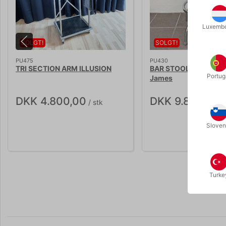
Luxemb
SOLGT!
SOLGT!
PU475
PU430
TRI SECTION ARM ILLUSION
BAR STOOL ANIMATOR
Portug
James
DKK 4.800,00
DKK 9.800,00
/ stk
/
Sloven
Turke