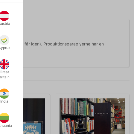
Austria
gde 52.
nligvis aldrig får igen). Produktionsparaplyerne har en
Cyprus
 længde.
Great
Britain
India
thuania