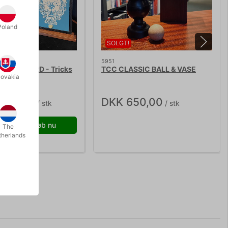
Poland
-HAND
SOLGT!
5951
LYING CARD - Tricks
TCC CLASSIC BALL & VASE
lovakia
.250,00
DKK 650,00
/ stk
/ stk
Køb nu
The
therlands
r