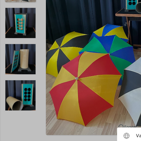
Forstør
Væ