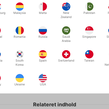
ourg
Malaysia
Malta
New
Pakistan
Zealand
SECOND-HAND
SECOND
PU402
PU484
 - Kevin
THE PAPER SHREDDER
SUCKER F
al
Romania
Russia
Saudi
Singapore
S
ILLUSION - Joe Silkie & John
Co.
Arabia
Ferrentino
DKK 2.800,00
DKK 1
 stk
/ stk
Køb nu
ia
South
Spain
Switzerland
Taiwan
Korea
Ne
På lager
På lage
y
Ukraine
USA
Relateret indhold