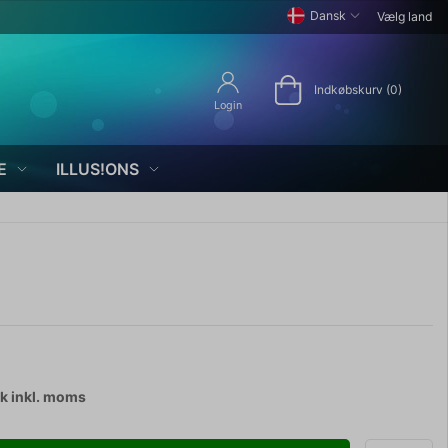
Dansk
Vælg land
Indkøbskurv (0)
Login
E
ILLUS!ONS
tk
inkl. moms