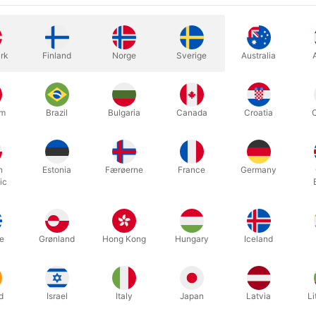
rk
Finland
Norge
Sverige
Australia
dig kasse 21x21x39 cm., rør 37x Ø16 cm., paraply udslået Ø88 læn
 unikt magisk apparatur, som vi aldrig før har haft i huset (og sansy
um
Brazil
Bulgaria
Canada
Croatia
fjedermekanisme, der får dem til at folde sig ud til næsten dobbelt
h
Estonia
Færøerne
France
Germany
ic
Relaterede produkter
e
Grønland
Hong Kong
Hungary
Iceland
d
Israel
Italy
Japan
Latvia
Li