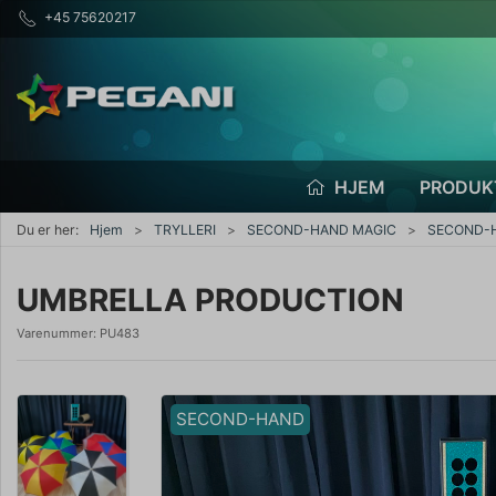
+45 75620217
HJEM
PRODUK
Du er her:
Hjem
TRYLLERI
SECOND-HAND MAGIC
SECOND-H
UMBRELLA PRODUCTION
Varenummer:
PU483
SECOND-HAND