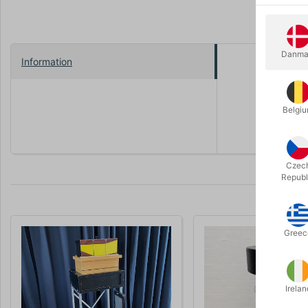
Danma
Information
Mål: udven
Et smukt og
Belgi
indbygget 
Czec
Republ
Greec
Irelan