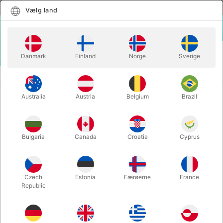
Dansk
Vælg land
Vælg land
LOGIN
KURV
Danmark
Finland
Norge
Sverige
MENU
SECOND-HAND MAGIC
COLLECTED WISDOM - Denny Haney
Australia
Austria
Belgium
Brazil
COLLECTED WISDOM - Denny
Haney
Varenummer:
PU514
Bulgaria
Canada
Croatia
Cyprus
SECOND-HAND
Czech
Estonia
Færøerne
France
Republic