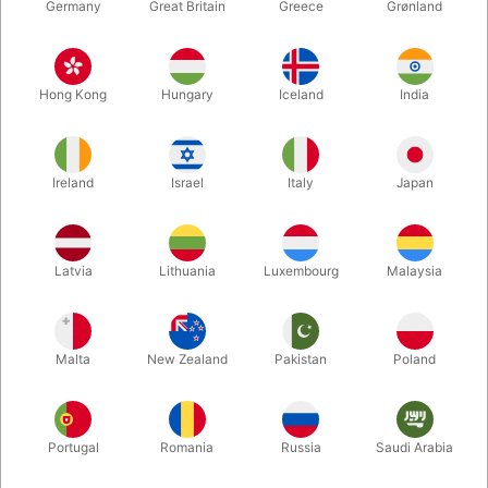
Germany
Great Britain
Greece
Grønland
Hong Kong
Hungary
Iceland
India
Ireland
Israel
Italy
Japan
Latvia
Lithuania
Luxembourg
Malaysia
Forstør
DKK 1.950,00
/ stk
inkl. moms
Malta
New Zealand
Pakistan
Poland
Køb nu
Gem
Portugal
Romania
Russia
Saudi Arabia
På lager