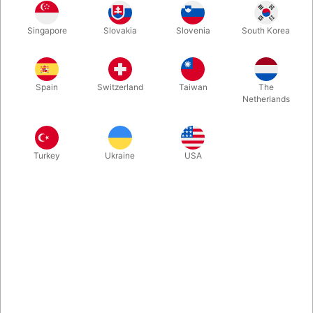
Singapore
Slovakia
Slovenia
South Korea
Second-hand. STAND: meget god 486 sider. Udgivet i 2020.
Nummeret og signeret.
Spain
Switzerland
Taiwan
The
Netherlands
Turkey
Ukraine
USA
Relateret indhold