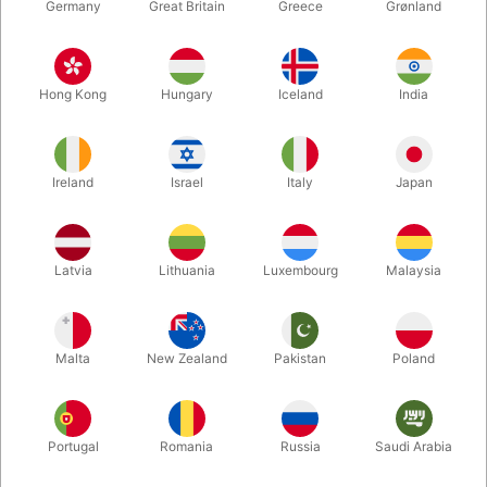
Germany
Great Britain
Greece
Grønland
Hong Kong
Hungary
Iceland
India
Ireland
Israel
Italy
Japan
Latvia
Lithuania
Luxembourg
Malaysia
Forstør
Malta
New Zealand
Pakistan
Poland
DKK 200,00
/ stk
inkl. moms
Køb nu
Gem
Portugal
Romania
Russia
Saudi Arabia