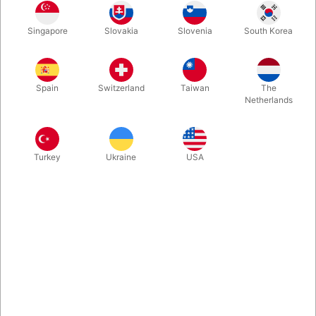
På lager
Singapore
Slovakia
Slovenia
South Korea
Second-hand. STAND: god. 144 sider. Udgivet i 1954
Spain
Switzerland
Taiwan
The
Netherlands
Turkey
Ukraine
USA
Relateret indhold