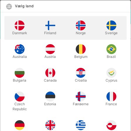
Dansk
Vælg land
Vælg land
LOGIN
KURV
Danmark
Finland
Norge
Sverige
MENU
SECOND-HAND
ARCO HANDI-BOOKS 100 HOUDINI TRICKS -
MAGIC
Dunninger
Australia
Austria
Belgium
Brazil
ARCO HANDI-BOOKS 100 HOUDINI
TRICKS - Dunninger
Bulgaria
Canada
Croatia
Cyprus
Varenummer:
PU674
SECOND-HAND
Czech
Estonia
Færøerne
France
Republic