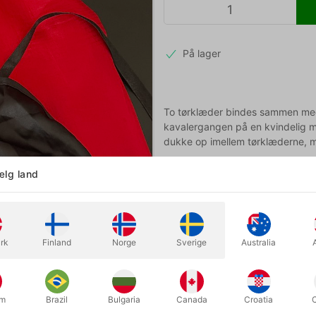
På lager
To tørklæder bindes sammen med 
kavalergangen på en kvindelig medh
dukke op imellem tørklæderne, me
lg land
Mere information
rk
Finland
Norge
Sverige
Australia
um
Brazil
Bulgaria
Canada
Croatia