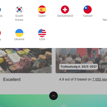
Relateret indhold
ia
South
Spain
Switzerland
Taiwan
Korea
Ne
y
Ukraine
USA
Trylleudsalg d. 30/5-2027