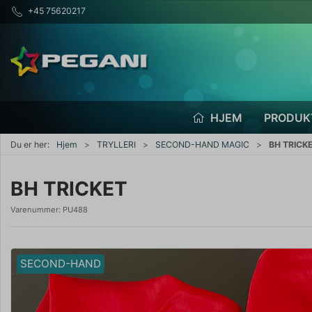
+45 75620217
HJEM
PRODUK
Du er her:
Hjem
TRYLLERI
SECOND-HAND MAGIC
BH TRICK
BH TRICKET
Varenummer:
PU488
SECOND-HAND