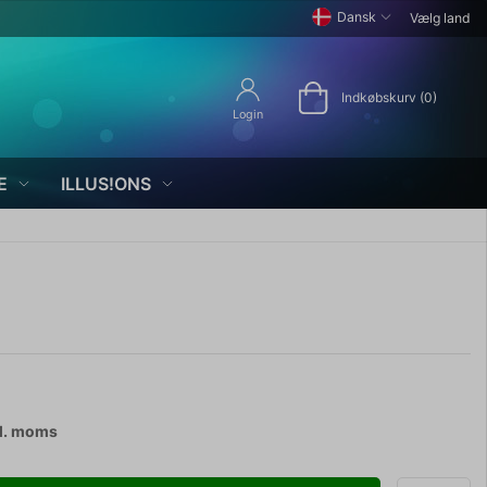
Dansk
Vælg land
Indkøbskurv (0)
Login
E
ILLUS!ONS
l. moms